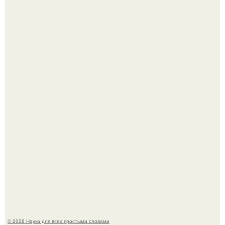
В Пскове археологи 800-летнее височное кольцо с
Балкан нашли.
В России создали первый плазменный двигатель на
криптоне.
© 2026 Наука для всех простыми словами