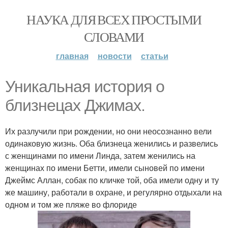
НАУКА ДЛЯ ВСЕХ ПРОСТЫМИ
СЛОВАМИ
главная
новости
статьи
Уникальная история о
близнецах Джимах.
Их разлучили при рождении, но они неосознанно вели
одинаковую жизнь. Оба близнеца женились и развелись
с женщинами по имени Линда, затем женились на
женщинах по имени Бетти, имели сыновей по имени
Джеймс Аллан, собак по кличке той, оба имели одну и ту
же машину, работали в охране, и регулярно отдыхали на
одном и том же пляже во флориде