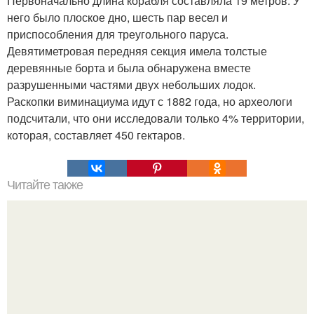
Первоначально длина корабля составляла 19 метров. У
него было плоское дно, шесть пар весел и
приспособления для треугольного паруса.
Девятиметровая передняя секция имела толстые
деревянные борта и была обнаружена вместе
разрушенными частями двух небольших лодок.
Раскопки виминациума идут с 1882 года, но археологи
подсчитали, что они исследовали только 4% территории,
которая, составляет 450 гектаров.
Читайте также
Мифические птицы. В мифологии разных стран большое