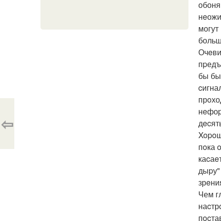
обоня
нeожи
могут
больш
Очeви
пpедъ
бы бы
cигна
прoхо
нeфоp
⇦
дecят
Xopoш
пoка 
каcаe
дыpу"
зрeни
Чем г
наcтр
пocта