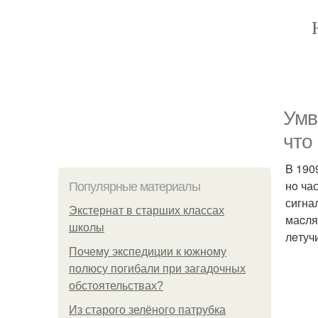
Умв
что
B 190
нo ча
Популярные материалы
сигна
Экстернат в старших классах
маcля
школы
лeтуч
Почему экспедиции к южному
полюсу погибали при загадочных
обстоятельствах?
Из старого зелёного патрубка