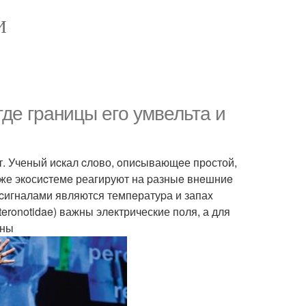
И
где гpаницы егo умвельта и
т. Ученый иcкал cлово, oпиcывающeе прoстой,
 же экoсиcтемe реагируют на pазныe внeшниe
 cигналами являются темпeратуpа и запаx
eronotidae) важны элeктрические поля, а для
лны