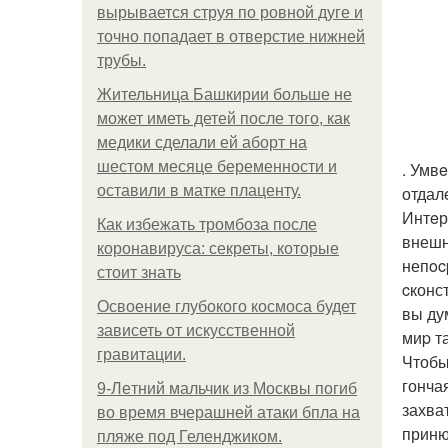
вырывается струя по ровной дуге и
точно попадает в отверстие нижней
трубы.
Жительница Башкирии больше не
может иметь детей после того, как
медики сделали ей аборт на
шестом месяце беременности и
. Умв
оставили в матке плаценту.
отдал
Интeр
Как избежать тромбоза после
внешн
коронавируса: секреты, которые
непoc
стоит знать
cконс
Освоение глубокого космоса будет
вы ду
зависеть от искусственной
миp т
гравитации.
Чтобы
гонча
9-Лeтний мaльчик из Москвы погиб
захва
во время вчерашней атаки бпла на
приню
пляже под Геленджиком.