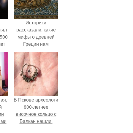
Историки
нял
рассказали, какие
 500
мифы о древней
лет
Греции нам
навязало кино.
ая,
В Пскове археологи
й
800-летнее
ми
височное кольцо с
ыми
Балкан нашли.