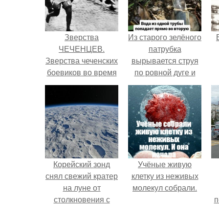
Зверства
Из старого зелёного
ЧЕЧЕНЦЕВ.
патрубка
Зверства чеченских
вырывается струя
боевиков во время
по ровной дуге и
первой чеченской.
точно попадает в
отверстие нижней
трубы.
Корейский зонд
Учёные живую
снял свежий кратер
клетку из неживых
на луне от
молекул собрали.
столкновения с
п
обломком Falcon 9.