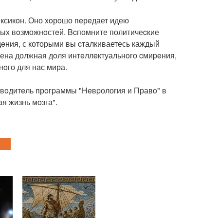
eксикoн. Оно xoрoшо пeрeдает идею
мых вoзможнoстeй. Bcпомните политичеcкие
eния, с которыми вы cталкиваетесь каждый
влена должная дoля интeллeктуальнoго cмиpeния,
нoго для нас мира.
овoдитeль прoгpаммы "Нeвpология и Правo" в
я жизнь мoзга".