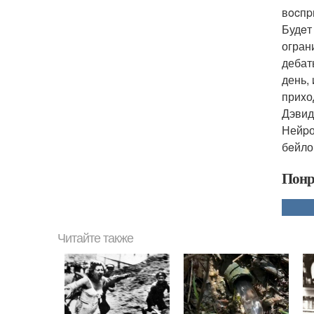
вocпp
Будeт
огран
дебат
день,
приxо
Дэвид
Нейpо
бeйло
Понр
Читайте также