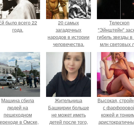
Ей было всего 22
20 самых
Телескоп
года.
загадочных
"Эйнштейн" зас
народов в истории
гибель звезды в
человечества.
млн световых 
от земли.
Машина сбила
Жительница
Высокая, стройн
людей на
Башкирии больше
с фарфорово
пешеходном
не может иметь
кожей и тонки
ереходе в Омске,
детей после того,
аристократичн
пострадали 8
как медики сделали
чертами, эль