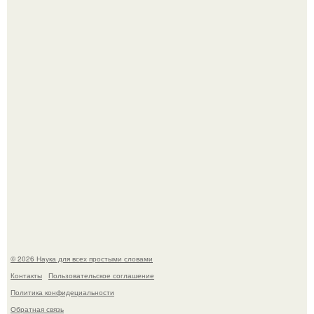
Российские ученые из нии имени Семашко выяснили:
скорость старения напрямую зависит от состояния
сосудов и работы сердца.
В участника сво ударила молния, когда он был на
лошади.
© 2026 Наука для всех простыми словами
Контакты
Пользовательское соглашение
Политика конфидециальности
Обратная связь