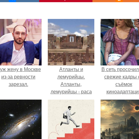
уж жену в Москве
Атланты и
В сеть просочил
из-за ревности
лемурийцы.
свежие кадры 
зарезал.
Атланты,
съёмок
лемурийцы - раса
киноадаптаци
великанов.
"Рапунцель", и 
внимание
моментальн
оказалось
приковано к Ти
крофт.