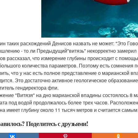
чин таких расхождений Денисов назвать не может: "Это Гово
шлению - то ли Предыдущий"витязь" некорректно замерил г
ов рассказал, что измерение глубины происходит с помощью
 большого количества параметров. Поэтому есть сомнения 
рить, что у нас есть полное представление о марианской в
дится. Это достаточно активное геологическое образование
титель гендиректора фпи.
жение "Витязя" на дно марианской впадины состоялось 8 ма
ата под водой продолжалось более трех часов. Расположен
на имеет глубину около 11 тысяч метров и считается самым
авилось? Поделитесь с друзьями!