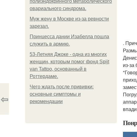
полиэндокринного метаболического
овариального синдрома.
Mуж жену в Москве из-за ревности
зарезал.
Принцесса дании Изабелла пошла
. При
служить в армию.
Размы
53-Летняя Джоке - одна из многих
Денис
женщин, которым помог фонд Spijt
из-за
van Tattoo, основанный в
"Гово
Роттердаме.
прихо
замес
Чего ждать после прививки:
Погру
основные симптомы и
⇦
аппар
рекомендации
впади
Понр