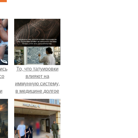
ись
То, что татуировки
со
влияют на
иммунную систему,
и
в медицине долгое
всё
время
рассматривалось
о
лишь как гипотеза.
ган