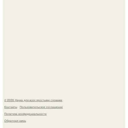
Mуж жену в Москве из-за ревности зарезал.
В сеть просочились свежие кадры со съёмок
киноадаптации "Рапунцель", и всё внимание
моментально оказалось приковано к Тиган крофт.
© 2026 Наука для всех простыми словами
Контакты
Пользовательское соглашение
Политика конфидециальности
Обратная связь