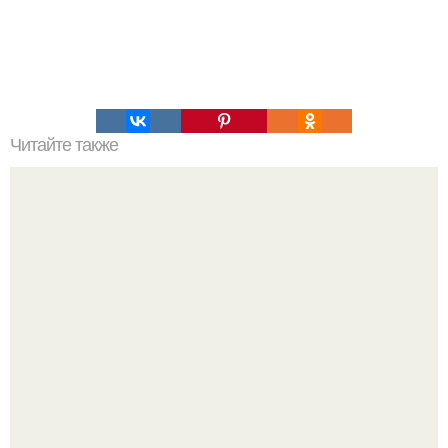
Читайте также
Большой сфинкс или древний страж?