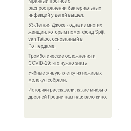
Мрачный прогноз о
распространении бактериальных
инфекций у детей вышел.
53-Летняя Джоке - одна из многих
женщин, которым помог фонд Spijt
van Tattoo, основанный в
Роттердаме.
.
Тромботические осложнения и
COVID-19: что нужно знать
Учёные живую клетку из неживых
молекул собрали.
Историки рассказали, какие мифы о
древней Греции нам навязало кино.