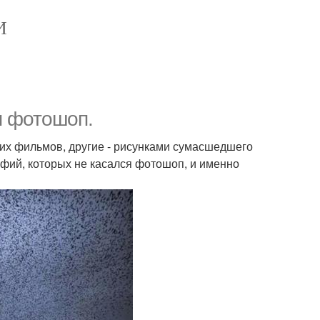
И
я фотошоп.
их фильмов, другие - рисунками сумасшедшего
афий, которых не касался фотошоп, и именно