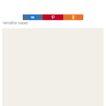
Читайте также
Типы темперамента и их психологическая
характеристика.