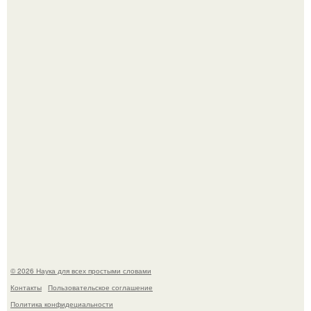
Опоссум - единственный сумчатый обитатель северной
америки.
Мистические тайны кельнского собора.
© 2026 Наука для всех простыми словами
Контакты
Пользовательское соглашение
Политика конфидециальности