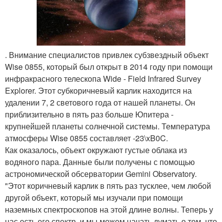
. Внимание специалистов привлек субзвездный объект
Wise 0855, который был открыт в 2014 году при помощи
инфракрасного телескопа Wide - Field Infrared Survey
Explorer. Этот cубкоричневый карлик находится на
удалении 7, 2 светового года от нашей планеты. Он
приблизительно в пять раз больше Юпитера -
крупнейшей планеты солнечной системы. Температура
атмосферы Wise 0855 составляет -23\xB0C.
Как оказалось, объект окружают густые облака из
водяного пара. Данные были получены с помощью
астрономической обсерватории Gemini Observatory.
"Этот коричневый карлик в пять раз тусклее, чем любой
другой объект, который мы изучали при помощи
наземных спектроскопов на этой длине волны. Теперь у
нас есть его спектр, и мы можем начать думать о том, что