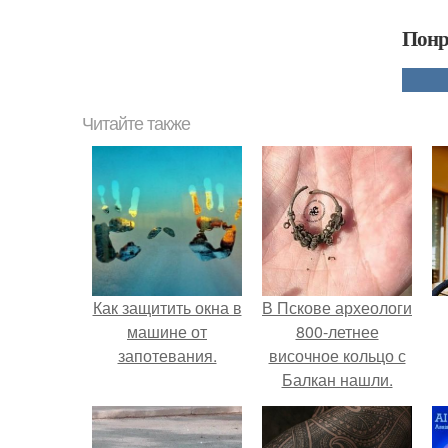
Понр
Читайте также
Как защитить окна в
В Пскове археологи
машине от
800-летнее
запотевания.
височное кольцо с
Балкан нашли.