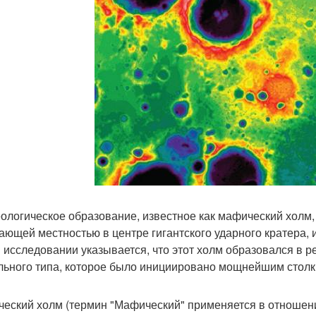
еологическое образование, известное как мафический холм
ающей местностью в центре гигантского ударного кратера, и
 исследовании указывается, что этот холм образовался в р
льного типа, которое было инициировано мощнейшим стол
еский холм (термин "Мафический" применяется в отношени