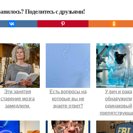
авилось? Поделитесь с друзьями!
Эти занятия
Есть вопросы на
У вич и рака
старение мозга
которые вы не
обнаружили
замедлили.
знаете ответ?
одинаковый
препятствующ
лечению механи