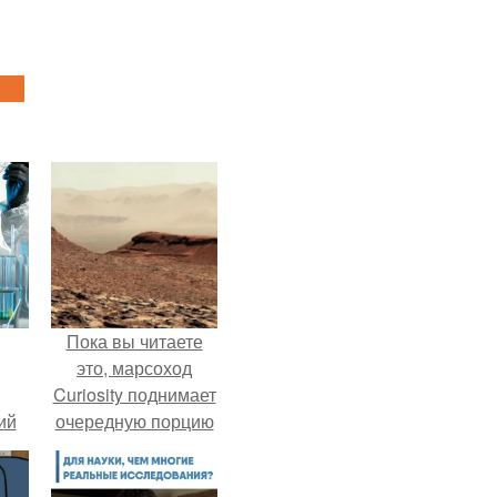
Пока вы читаете
это, марсоход
Curiosity поднимает
ий
очередную порцию
зм.
красной пыли. 6.