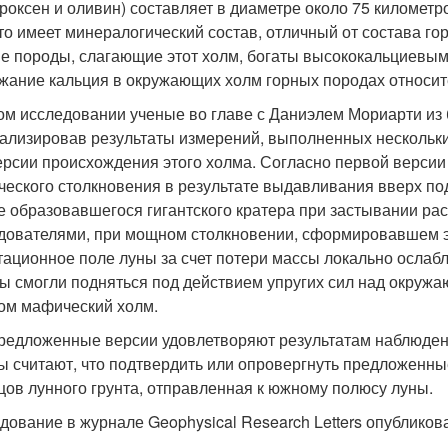
ироксен и оливин) составляет в диаметре около 75 километ
что имеет минералогический состав, отличный от состава г
е породы, слагающие этот холм, богаты высококальциевым
жание кальция в окружающих холм горных породах относит
ом исследовании ученые во главе с Даниэлем Мориарти из 
ализировав результаты измерений, выполненных нескольк
ерсии происхождения этого холма. Согласно первой верси
ческого столкновения в результате выдавливания вверх по
е образовавшегося гигантского кратера при застывании ра
дователями, при мощном столкновении, сформировавшем эт
тационное поле луны за счет потери массы локально ослабл
ы смогли подняться под действием упругих сил над окруж
ом мафический холм.
редложенные версии удовлетворяют результатам наблюден
ы считают, что подтвердить или опровергнуть предложенны
цов лунного грунта, отправленная к южному полюсу луны.
дование в журнале Geophysical Research Letters опубликов