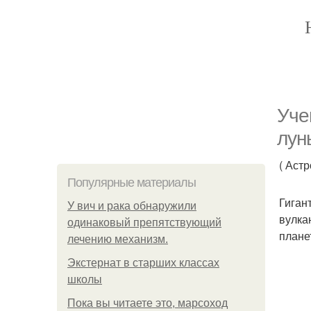
Уче
лун
( Аст
Популярные материалы
Гиган
У вич и рака обнаружили
вулка
одинаковый препятствующий
плане
лечению механизм.
Экстернат в старших классах
школы
Пока вы читаете это, марсоход