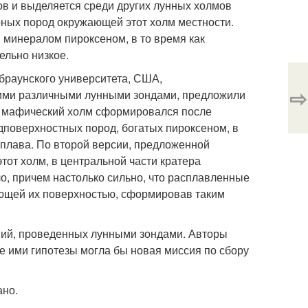
ров и выделяется среди других лунных холмов
орных пород окружающей этот холм местности.
 минералом пироксеном, в то время как
ельно низкое.
браунского университета, США,
⇨
ими различными лунными зондами, предложили
и мафический холм сформировался после
дповерхностных пород, богатых пироксеном, в
сплава. По второй версии, предложенной
от холм, в центральной части кратера
о, причем настолько сильно, что расплавленные
ающей их поверхностью, сформировав таким
ий, проведенных лунными зондами. Авторы
е ими гипотезы могла бы новая миссия по сбору
ано.