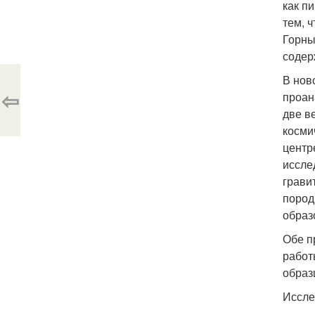
как п
тем, 
Горны
содер
В нов
⇦
проан
две в
косми
центр
иссле
грави
пород
образ
Обе п
работ
образ
Иссле