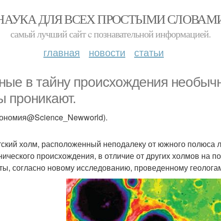
НАУКА ДЛЯ ВСЕХ ПРОСТЫМИ СЛОВАМ
самый лучший сайт c познавательной информацией.
главная
новости
статьи
ные в тайну происхождения необычн
ы проникают.
рономия@Science_Newworld).
тский холм, расположенный неподалеку от южного полюса лу
нического происхождения, в отличие от других холмов на п
ты, согласно новому исследованию, проведенному геологам