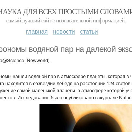
НАУКА ДЛЯ ВСЕХ ПРОСТЫМИ СЛОВАМ
самый лучший сайт c познавательной информацией.
главная
новости
статьи
рономы водяной пар на далекой экз
ка@Science_Newworld).
номы нашли водяной пар в атмосфере планеты, которая в 
та находится в созвездии лебедя на расстоянии 124 световы
ужение самой маленькой планеты, в атмосфере которой уч
нентов. Исследование было опубликовано в журнале Nature