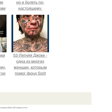
ми
но и болеть по-
ыми
настоящему.
удто
на
вки
53-Летняя Джоке -
одна из многих
му,
женщин, которым
гое
помог фонд Spijt
van Tattoo,
сь
основанный в
за.
Роттердаме.
казании обратной гиперссылки.