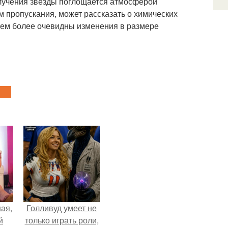
злучения звезды поглощается атмосферой
м пропускания, может рассказать о химических
тем более очевидны изменения в размере
ая,
Голливуд умеет не
й
только играть роли,