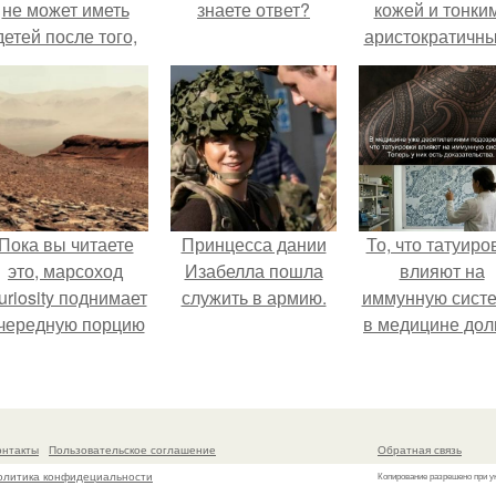
не может иметь
знаете ответ?
кожей и тонки
детей после того,
аристократичн
ак медики сделали
чертами, эль
й аборт на шестом
выглядит так, б
месяце
сошла с полот
беременности и
художника.
оставили в матке
плаценту.
Пока вы читаете
Принцесса дании
То, что татуиро
это, марсоход
Изабелла пошла
влияют на
uriosity поднимает
служить в армию.
иммунную систе
чередную порцию
в медицине дол
красной пыли. 6.
время
рассматривало
лишь как гипоте
онтакты
Пользовательское соглашение
Обратная связь
олитика конфидециальности
Копирование разрешено при у