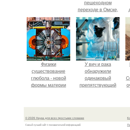
пешеходном
переходе в Омске,
пострадали 8
к
человек.
е
Физики
У вич и рака
существование
обнаружили
глюбола - новой
одинаковый
C
формы материи
препятствующий
о
подтвердили.
лечению механизм.
© 2026 Наука для всех простыми словами
К
П
Самый лучший сайт c познавательной информацией.