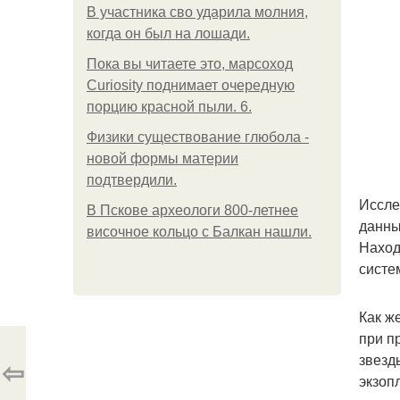
В участника сво ударила молния,
когда он был на лошади.
Пока вы читаете это, марсоход
Curiosity поднимает очередную
порцию красной пыли. 6.
Физики существование глюбола -
новой формы материи
подтвердили.
Иссле
В Пскове археологи 800-летнее
данны
височное кольцо с Балкан нашли.
Наход
систе
Как ж
при п
звезд
⇦
экзоп