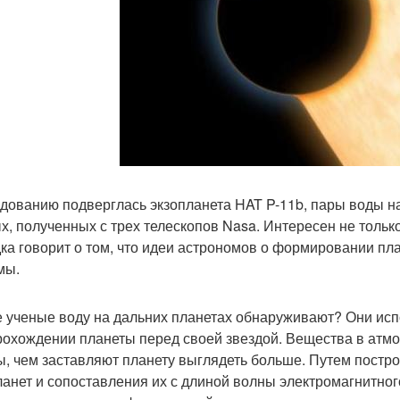
дованию подверглась экзопланета HAT P-11b, пары воды н
х, полученных с трех телескопов Nasa. Интересен не тольк
ка говорит о том, что идеи астрономов о формировании пл
мы.
е ученые воду на дальних планетах обнаруживают? Они исп
рохождении планеты перед своей звездой. Вещества в атм
ы, чем заставляют планету выглядеть больше. Путем постр
ланет и сопоставления их с длиной волны электромагнитног