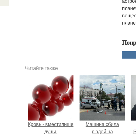
астро
плане
вещес
плане
Понр
Читайте также
Кровь - вместилище
Машина сбила
души.
людей на
Б