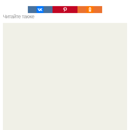
Читайте также
Ультразвуковое оружие соловья - разбойника.
Автомобиль в центре Москвы загорелся.