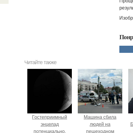
Проще
резул
Изобр
Понр
Читайте также
Гостеприимный
Машина сбила
энцелад
людей на
Б
потенциально.
пешеходном