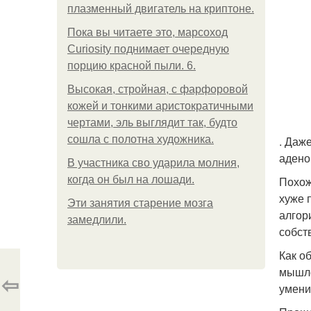
плазменный двигатель на криптоне.
Пока вы читаете это, марсоход
Curiosity поднимает очередную
порцию красной пыли. 6.
Высокая, стройная, с фарфоровой
кожей и тонкими аристократичными
чертами, эль выглядит так, будто
сошла с полотна художника.
. Даж
адено
В участника сво ударила молния,
когда он был на лошади.
Похож
хуже 
Эти занятия старение мозга
алгор
замедлили.
собст
Как о
мышле
⇦
умени