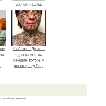
Балкан нашли.
аче
53-Летняя Джоке -
нно
одна из многих
женщин, которым
т
помог фонд Spijt
.
van Tattoo,
основанный в
Роттердаме.
казании обратной гиперссылки.