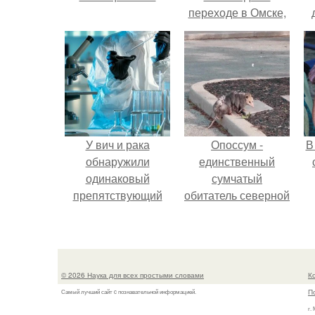
переходе в Омске,
пострадали 8
к
человек.
е
У вич и рака
Опоссум -
В
обнаружили
единственный
одинаковый
сумчатый
препятствующий
обитатель северной
лечению механизм.
америки.
"
© 2026 Наука для всех простыми словами
К
п
П
Самый лучший сайт c познавательной информацией.
г.