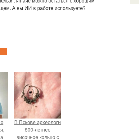
нельзя. Иначе можно остаться с хорошим
ущем. А вы ИИ в работе используете?
во
В Пскове археологи
я,
800-летнее
на
височное кольцо с