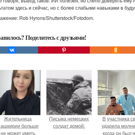
 говоря, вывод таков: ИИ полезен, но слепо доверять ему 
ьтатом здесь и сейчас, но с более слабыми навыками в буд
ажение: Rob Hyrons/Shutterstock/Fotodom.
авилось? Поделитесь с друзьями!
Жительница
Письма немецких
В участника с
ашкирии больше
солдат домой.
ударила молни
не может иметь
когда он был 