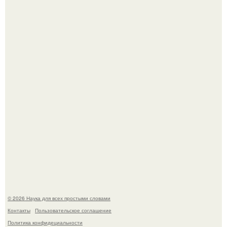
В Пскове археологи 800-летнее височное кольцо с
Балкан нашли.
Физики существование глюбола - новой формы материи
подтвердили.
© 2026 Наука для всех простыми словами
Контакты
Пользовательское соглашение
Политика конфидециальности