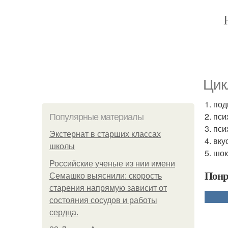
Цик
1. по
2. пс
Популярные материалы
3. пс
Экстернат в старших классах
4. вку
школы
5. шок
Российские ученые из нии имени
Понр
Семашко выяснили: скорость
старения напрямую зависит от
состояния сосудов и работы
сердца.