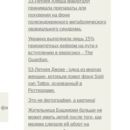
33-Летняя Алиша макдугалл
принимала препараты для
похудения на фоне
полиэндокринного метаболического
овариального синдрома.
Украина выполнила лишь 15%
приоритетных реформ на пути к
вступлению в евросоюз, - The
Guardian.
53-Летняя Джоке - одна из многих
женщин, которым помог фонд Spijt
van Tattoo, основанный в
Роттердаме.
Это не фотография, а картина!
⇦
Жительница Башкирии больше не
может иметь детей после того, как
медики сделали ей аборт на