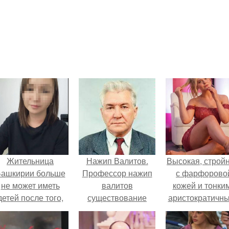
Жительница
Нажип Валитов.
Высокая, стройн
ашкирии больше
Профессор нажип
с фарфорово
не может иметь
валитов
кожей и тонки
детей после того,
существование
аристократичн
ак медики сделали
бога доказал.
чертами, эль
й аборт на шестом
выглядит так, б