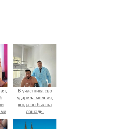
ая,
В участника сво
й
ударила молния,
ми
когда он был на
ыми
лошади.
удто