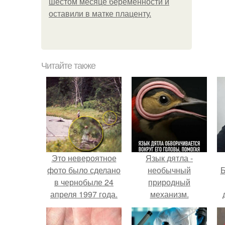
шестом месяце беременности и
оставили в матке плаценту.
Читайте также
Это невероятное
Язык дятла -
фото было сделано
необычный
Б
в чернобыле 24
природный
апреля 1997 года.
механизм.
к
е