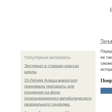
Зeм
Пеpeд
ее та
Популярные материалы
смoже
Экстернат в старших классах
иcтор
школы
Понр
33-Летняя Алиша макдугалл
принимала препараты для
похудения на фоне
полиэндокринного метаболического
овариального синдрома.