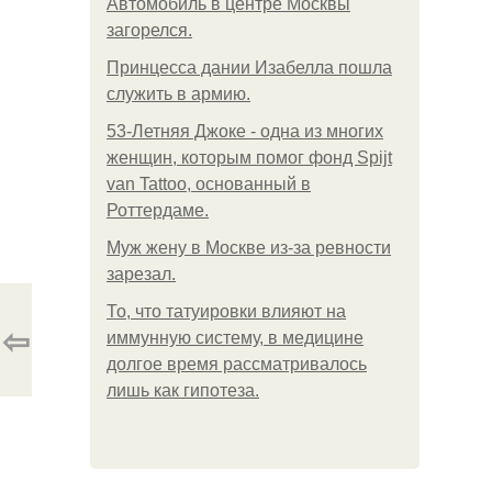
Автомобиль в центре Москвы
загорелся.
Принцесса дании Изабелла пошла
служить в армию.
53-Летняя Джоке - одна из многих
женщин, которым помог фонд Spijt
van Tattoo, основанный в
Роттердаме.
Mуж жену в Москве из-за ревности
зарезал.
То, что татуировки влияют на
⇦
иммунную систему, в медицине
долгое время рассматривалось
лишь как гипотеза.