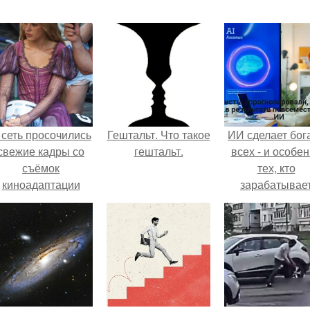
 сеть просочились
Гештальт. Что такое
ИИ сделает бог
свежие кадры со
гештальт.
всех - и особе
съёмок
тех, кто
киноадаптации
зарабатывае
Рапунцель", и всё
меньше всего
внимание
моментально
оказалось
риковано к Тиган
крофт.