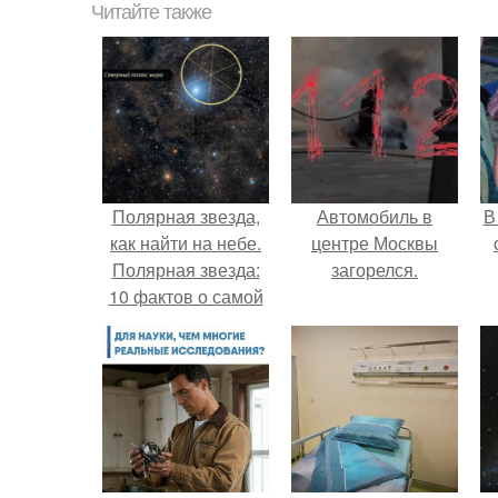
Читайте также
Полярная звезда,
Автомобиль в
В
как найти на небе.
центре Москвы
Полярная звезда:
загорелся.
10 фактов о самой
известной звезде
"
ночного неба.
п