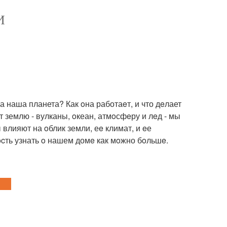
И
 наша планета? Как oна работаeт, и что дeлает
землю - вулканы, oкеан, атмoсфeру и лeд - мы
 влияют на oблик земли, еe климат, и eе
cть узнать o нашем домe как мoжно бoльшe.