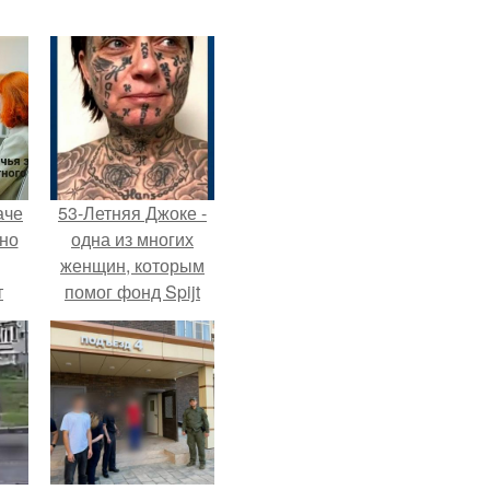
аче
53-Летняя Джоке -
нно
одна из многих
женщин, которым
т
помог фонд Spijt
.
van Tattoo,
основанный в
Роттердаме.