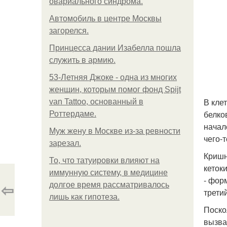
овариального синдрома.
Автомобиль в центре Москвы
загорелся.
Принцесса дании Изабелла пошла
служить в армию.
53-Летняя Джоке - одна из многих
женщин, которым помог фонд Spijt
В кле
van Tattoo, основанный в
белко
Роттердаме.
начал
Mуж жену в Москве из-за ревности
чего-т
зарезал.
Кришн
То, что татуировки влияют на
кеток
иммунную систему, в медицине
- фор
⇦
долгое время рассматривалось
трети
лишь как гипотеза.
Поско
вызва