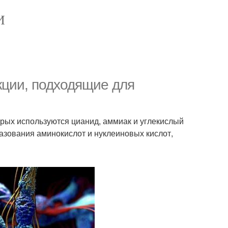
И
кции, подходящие для
рых используются цианид, аммиак и углекислый
разования аминокислот и нуклеиновых кислот,