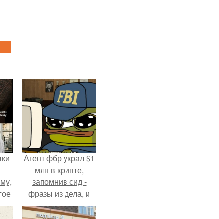
вки
Агент фбр украл $1
млн в крипте,
му,
запомнив сид -
гое
фразы из дела, и
советовался с
сь
Chatgpt, как их