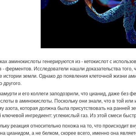
тках аминокислоты генерируются из - кетокислот с использо
в - ферментов. Исследователи нашли доказательства того, ч
е истории земли. Однако до появления клеточной жизни а
о другого.
амурти и его коллеги заподозрили, что цианид, даже без ф
ислоты в аминокислоты. Поскольку они знали, что в той или
му азота, которая должна была присутствовать на ранней з
й ключевой ингредиент: углекислый газ. Из этой смеси быс
льку реакция относительно похожа на то, что происходит вну
на цианидом, а не белком, скорее всего, именно она являе