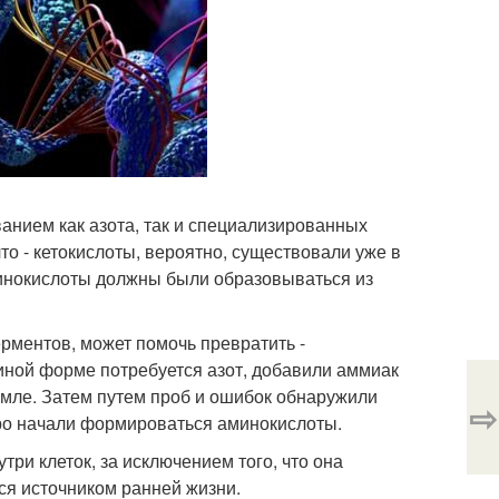
ванием как азота, так и специализированных
то - кетокислоты, вероятно, существовали уже в
минокислоты должны были образовываться из
ерментов, может помочь превратить -
 иной форме потребуется азот, добавили аммиак
емле. Затем путем проб и ошибок обнаружили
⇨
тро начали формироваться аминокислоты.
три клеток, за исключением того, что она
тся источником ранней жизни.