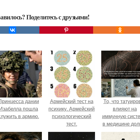
авилось? Поделитесь с друзьями!
Принцесса дании
Армейский тест на
То, что татуиро
Изабелла пошла
психику. Армейский
влияют на
служить в армию.
психологический
иммунную систе
тест.
в медицине дол
время
рассматривало