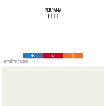
Читайте также
Мифические птицы. В мифологии разных стран большое