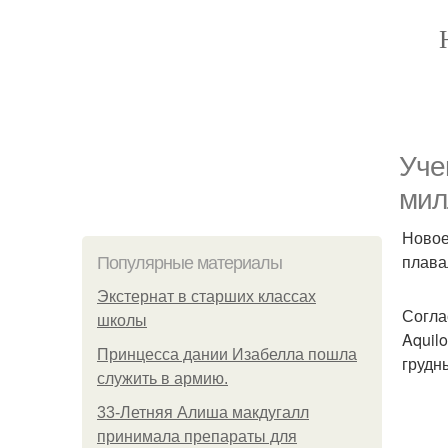
Уче
мил
Новое
плава
Популярные материалы
Экстернат в старших классах
Согла
школы
Aquil
Принцесса дании Изабелла пошла
грудн
служить в армию.
33-Летняя Алиша макдугалл
принимала препараты для