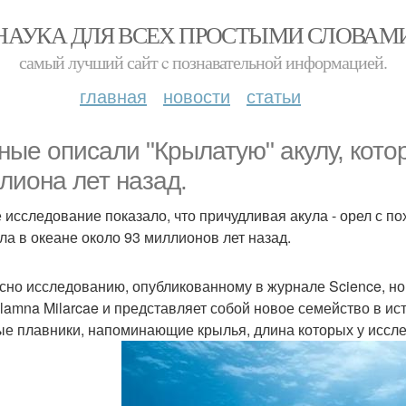
НАУКА ДЛЯ ВСЕХ ПРОСТЫМИ СЛОВАМ
самый лучший сайт c познавательной информацией.
главная
новости
статьи
ные описали "Крылатую" акулу, кото
лиона лет назад.
 исследование показало, что причудливая акула - орел с 
ла в океане около 93 миллионов лет назад.
сно исследованию, опубликованному в журнале Science, н
olamna Milarcae и представляет собой новое семейство в ист
ые плавники, напоминающие крылья, длина которых у иссле