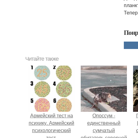
планк
Тепер
Понр
Читайте также
Армейский тест на
Опоссум -
психику. Армейский
единственный
психологический
сумчатый
тест.
обитатель северной