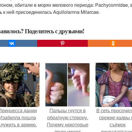
тоном, обитали в морях мелового периода: Pachycormidae,
ь к ней присоединилась Aquilolamna Milarcae.
авилось? Поделитесь с друзьями!
Принцесса дании
Пальцы гнутся в
В сеть просочил
Изабелла пошла
обратную сторону.
свежие кадры 
служить в армию.
Почему некоторые
съёмок
люди умеют
киноадаптаци