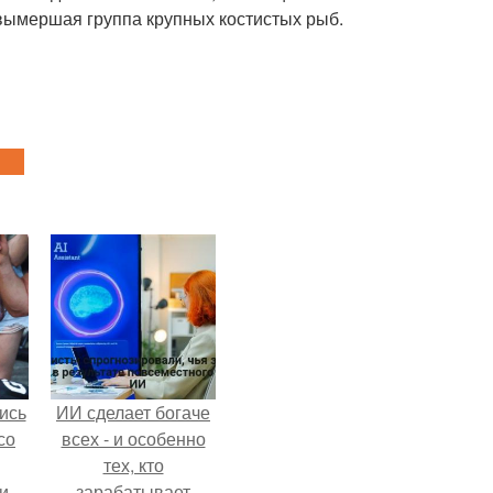
 вымершая группа крупных костистых рыб.
ись
ИИ сделает богаче
со
всех - и особенно
тех, кто
и
зарабатывает