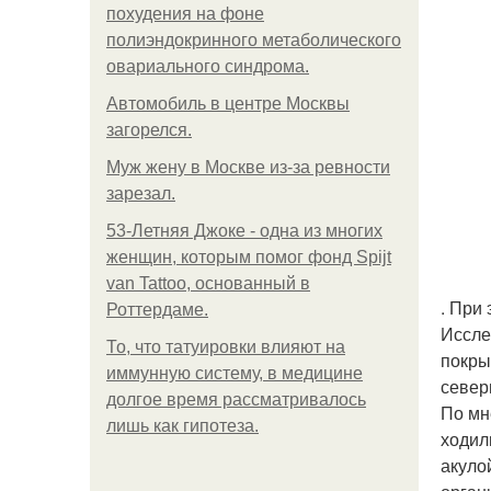
похудения на фоне
полиэндокринного метаболического
овариального синдрома.
Автомобиль в центре Москвы
загорелся.
Mуж жену в Москве из-за ревности
зарезал.
53-Летняя Джоке - одна из многих
женщин, которым помог фонд Spijt
van Tattoo, основанный в
. При 
Роттердаме.
Иссле
То, что татуировки влияют на
покры
иммунную систему, в медицине
север
долгое время рассматривалось
По мн
лишь как гипотеза.
ходил
акуло