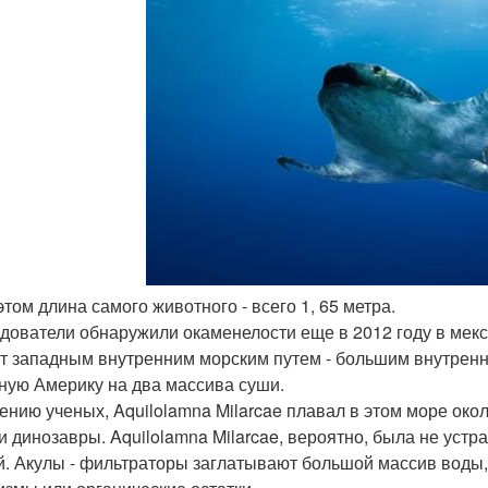
этом длина самого животного - всего 1, 65 метра.
дователи обнаружили окаменелости еще в 2012 году в мекс
т западным внутренним морским путем - большим внутрен
ную Америку на два массива суши.
ению ученых, Aquilolamna Milarcae плавал в этом море окол
и динозавры. Aquilolamna Milarcae, вероятно, была не ус
й. Акулы - фильтраторы заглатывают большой массив воды