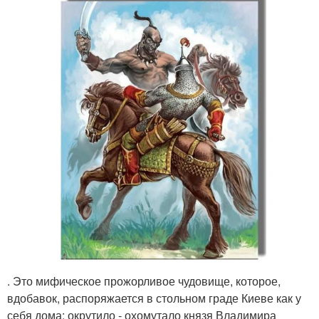
. Это мифическое прожорливое чудовище, которое,
вдобавок, распоряжается в стольном граде Киеве как у
себя дома: окрутило - охомутало князя Владимира