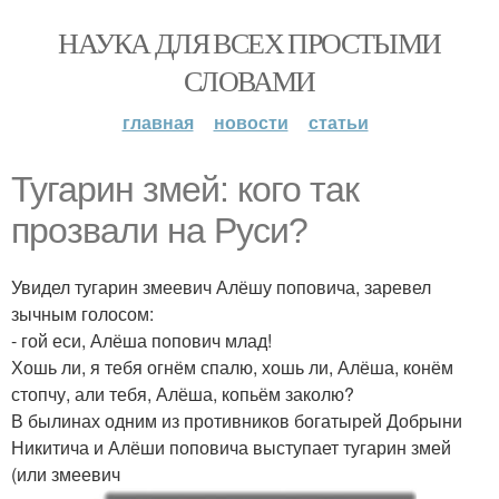
НАУКА ДЛЯ ВСЕХ ПРОСТЫМИ
СЛОВАМИ
главная
новости
статьи
Тугарин змей: кого так
прозвали на Руси?
Увидел тугарин змеевич Алёшу поповича, заревел
зычным голосом:
- гой еси, Алёша попович млад!
Хошь ли, я тебя огнём спалю, хошь ли, Алёша, конём
стопчу, али тебя, Алёша, копьём заколю?
В былинах одним из противников богатырей Добрыни
Никитича и Алёши поповича выступает тугарин змей
(или змеевич