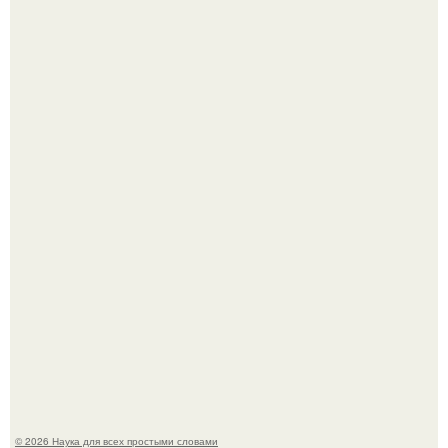
Mуж жену в Москве из-за ревности зарезал.
Мистические тайны кельнского собора.
© 2026 Наука для всех простыми словами