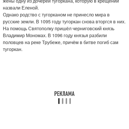
жёны одну из дочерей тугоркана, которую в крещении
назвали Еленой.
Однако родство с тугорканом не принесло мира в
русские земли. В 1095 году тугоркан снова вторгся в них.
На помощь Святополку пришёл черниговский князь
Владимир Мономах. В 1096 году князья разбили
половцев на реке Трубеже, причём в битве погиб сам
тугоркан.