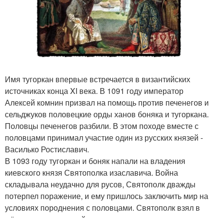
Имя тугоркан впервые встречается в византийских
источниках конца XI века. В 1091 году император
Алексей комнин призвал на помощь против печенегов и
сельджуков половецкие орды ханов боняка и тугоркана.
Половцы печенегов разбили. В этом походе вместе с
половцами принимал участие один из русских князей -
Василько Ростиславич.
В 1093 году тугоркан и боняк напали на владения
киевского князя Святополка изаславича. Война
складывала неудачно для русов, Святополк дважды
потерпел поражение, и ему пришлось заключить мир на
условиях породнения с половцами. Святополк взял в