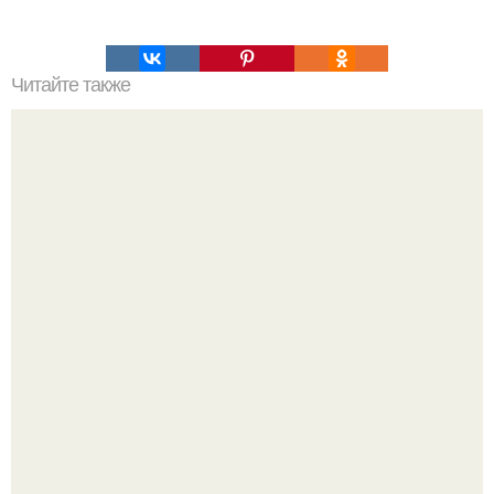
Читайте также
Пальцы гнутся в обратную сторону. Почему некоторые
люди умеют выгибать палец в обратную сторону?