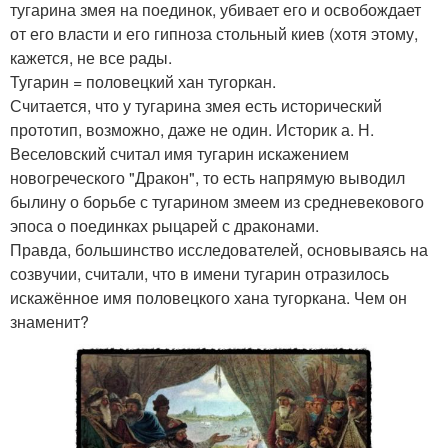
тугарина змея на поединок, убивает его и освобождает
от его власти и его гипноза стольный киев (хотя этому,
кажется, не все рады.
Тугарин = половецкий хан тугоркан.
Считается, что у тугарина змея есть исторический
прототип, возможно, даже не один. Историк а. Н.
Веселовский считал имя тугарин искажением
новогреческого "Дракон", то есть напрямую выводил
былину о борьбе с тугарином змеем из средневекового
эпоса о поединках рыцарей с драконами.
Правда, большинство исследователей, основываясь на
созвучии, считали, что в имени тугарин отразилось
искажённое имя половецкого хана тугоркана. Чем он
знаменит?