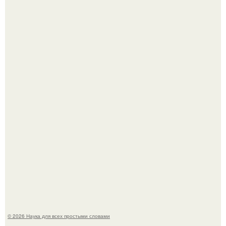
В России создали первый плазменный двигатель на
криптоне.
Физики существование глюбола - новой формы материи
подтвердили.
© 2026 Наука для всех простыми словами