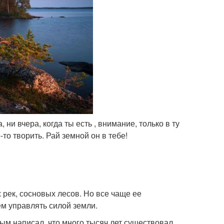
 ни вчера, когда ты есть , внимание, только в ту
то творить. Рай земной он в тебе!
 рек, сосновых лесов. Но все чаще ее
м управлять силой земли.
ым написал, что много тысяч лет существовал