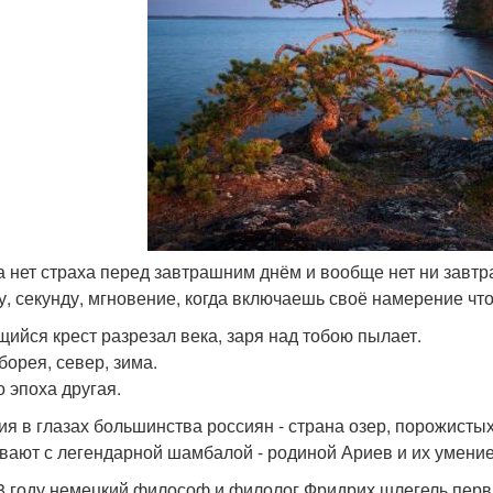
да нет страха перед завтрашним днём и вообще нет ни завтра,
у, секунду, мгновение, когда включаешь своё намерение что-
щийся крест разрезал века, заря над тобою пылает.
борея, север, зима.
о эпоха другая.
ия в глазах большинства россиян - страна озер, порожистых
вают с легендарной шамбалой - родиной Ариев и их умение
8 году немецкий философ и филолог Фридрих шлегель перв