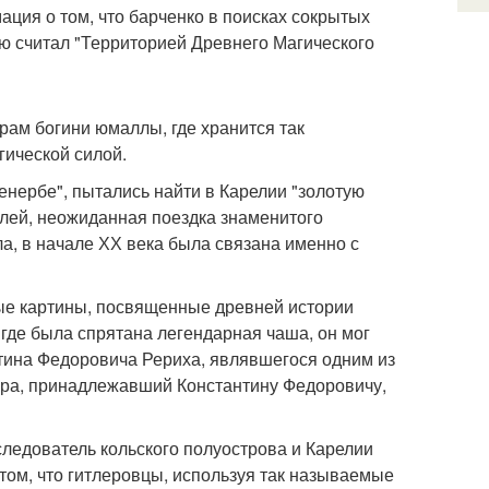
ция о том, что барченко в поисках сокрытых
ую считал "Территорией Древнего Магического
рам богини юмаллы, где хранится так
ической силой.
енербе", пытались найти в Карелии "золотую
лей, неожиданная поездка знаменитого
а, в начале ХХ века была связана именно с
ные картины, посвященные древней истории
 где была спрятана легендарная чаша, он мог
нтина Федоровича Рериха, являвшегося одним из
ера, принадлежавший Константину Федоровичу,
следователь кольского полуострова и Карелии
ом, что гитлеровцы, используя так называемые