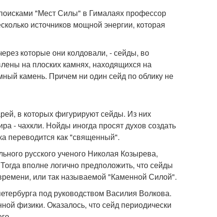
 поисками "Мест Силы" в Гималаях профессор
сколько источников мощной энергии, которая
через которые они колдовали, - сейды, во
влены на плоских камнях, находящихся на
мный камень. Причем ни один сейд по облику не
рей, в которых фигурируют сейды. Из них
ира - чахкли. Нойды иногда просят духов создать
ка переводится как "священный".
ьного русского ученого Николая Козырева,
 Тогда вполне логично предположить, что сейды
 времени, или так называемой "Каменной Силой".
петербурга под руководством Василия Волкова.
ной физики. Оказалось, что сейд периодически
го.