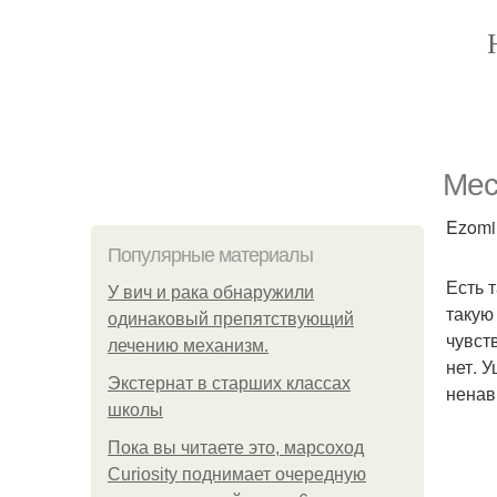
Мес
Ezomir
Популярные материалы
Есть 
У вич и рака обнаружили
такую 
одинаковый препятствующий
чувств
лечению механизм.
нет. 
Экстернат в старших классах
ненави
школы
Пока вы читаете это, марсоход
Curiosity поднимает очередную