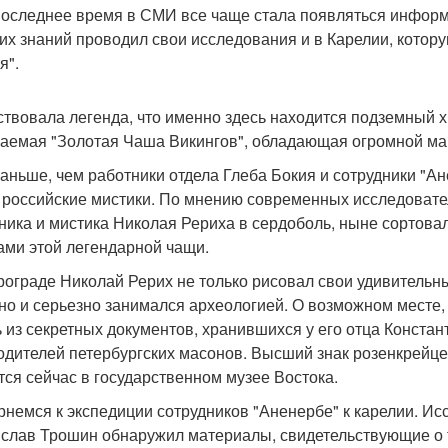
последнее время в СМИ все чаще стала появляться информа
их знаний проводил свои исследования и в Карелии, котор
я".
твовала легенда, что именно здесь находится подземный х
аемая "Золотая Чаша Викингов", обладающая огромной маг
аньше, чем работники отдела Глеба Бокия и сотрудники "Ан
 российские мистики. По мнению современных исследовате
ника и мистика Николая Рериха в сердоболь, ныне сортовал
ами этой легендарной чащи.
рограде Николай Рерих не только рисовал свои удивитель
 но и серьезно занимался археологией. О возможном месте,
ь из секретных документов, хранившихся у его отца Конста
одителей петербургских масонов. Высший знак розенкрейц
тся сейчас в государственном музее Востока.
рнемся к экспедиции сотрудников "Аненербе" к карелии. Ис
слав Трошин обнаружил материалы, свидетельствующие о т