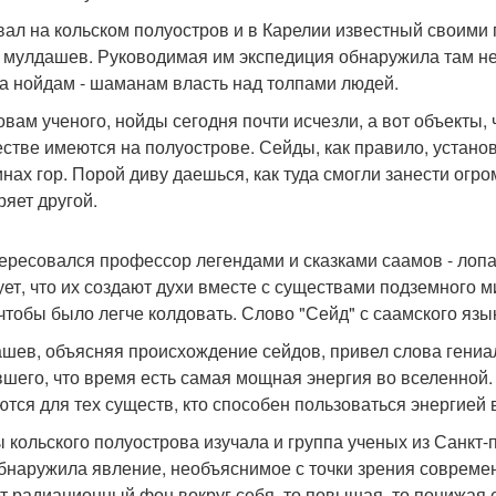
ал на кольском полуостров и в Карелии известный своими
 мулдашев. Руководимая им экспедиция обнаружила там не
а нойдам - шаманам власть над толпами людей.
овам ученого, нойды сегодня почти исчезли, а вот объекты, 
стве имеются на полуострове. Сейды, как правило, устано
нах гор. Порой диву даешься, как туда смогли занести огро
ряет другой.
ересовался профессор легендами и сказками саамов - лопа
ует, что их создают духи вместе с существами подземного м
 чтобы было легче колдовать. Слово "Сейд" с саамского язы
шев, объясняя происхождение сейдов, привел слова гениал
вшего, что время есть самая мощная энергия во вселенной.
ются для тех существ, кто способен пользоваться энергией
 кольского полуострова изучала и группа ученых из Санкт-
бнаружила явление, необъяснимое с точки зрения современ
т радиационный фон вокруг себя, то повышая, то понижая е