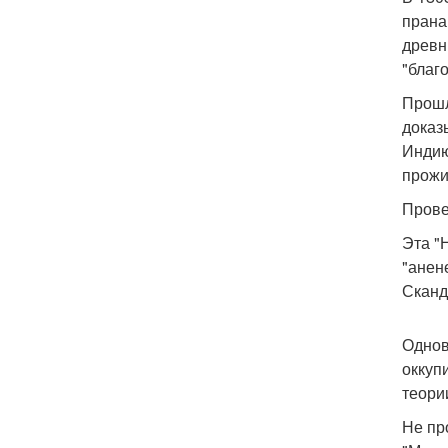
прана
древн
"благ
Прошл
доказ
Индию
прожи
Прове
Эта "
"анен
Сканд
Однов
оккуп
теори
Не пр