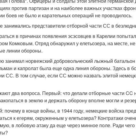
вая Голова". Офицеры и солдаты этой элитной германской 
циях против партизан и на наиболее важных участках фронта
ии боев не было и карательных операций не проводилось.
е занимались представители отборной части СС в безлюдн
раться в причинах появления эсэсовцев в Карелии попытал
ром Комковым. Отряд обнаружил у елетьозера, на месте, н
е линии обороны.
ю занимал норвежский добровольческий лыжный батальон д
льман и капролат была еще одна линия обороны. Здесь в б
ии СС. В том случае, если СС можно назвать элитой немецк
кают два вопроса. Первый: что делали отборные части CC 
закопаться в землю и держать оборону вполне могли и резе
й: почему в конце войны, в 1944 году, немецкие войска пре
аться к егерям, окруженным у елетьозера? Контратаки оче
мую, в лобовую атаку да еще через минное поле. Ради чего
ты?