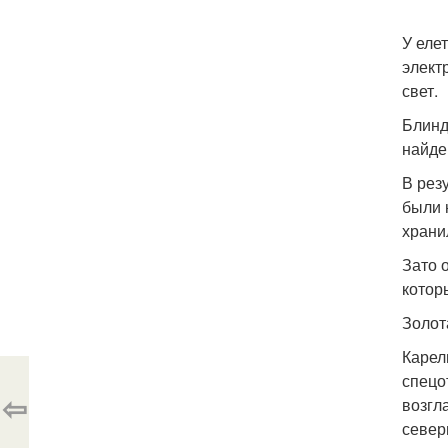
У еле
элект
свет.
Блинд
найде
В рез
были 
храни
Зато 
котор
Золот
Карел
спецо
⇦
возгл
север