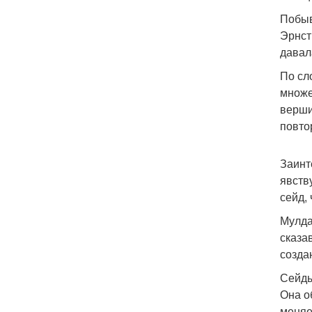
Побыв
Эрнст
давал
По сл
множе
верши
повто
Заинт
явств
сейд,
Мулда
сказа
созда
Сейды
Она о
меняе