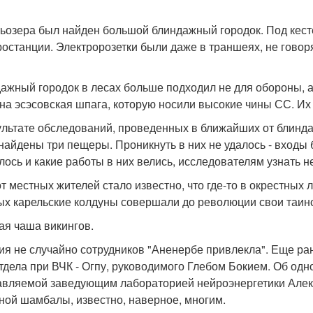
тьозера был найден большой блиндажный городок. Под кес
ростанции. Электророзетки были даже в траншеях, не говор
ажный городок в лесах больше подходил не для обороны, а
на эсэсовская шпага, которую носили высокие чины СС. Их 
ультате обследований, проведенных в ближайших от блинда
найдены три пещеры. Проникнуть в них не удалось - входы
лось и какие работы в них велись, исследователям узнать н
от местных жителей стало известно, что где-то в окрестных
ых карельские колдуны совершали до революции свои таин
ая чаша викингов.
ия не случайно сотрудников "Аненербе привлекла". Еще ра
тдела при ВЧК - Огпу, руководимого Глебом Бокием. Об одно
авляемой заведующим лабораторией нейроэнергетики Алек
ной шамбалы, известно, наверное, многим.