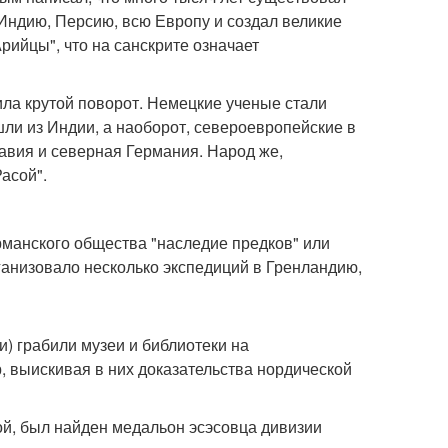
 Индию, Персию, всю Европу и создал великие
ийцы", что на санскрите означает
ила крутой поворот. Немецкие ученые стали
ли из Индии, а наоборот, североевропейские в
авия и северная Германия. Народ же,
асой".
рманского общества "наследие предков" или
ганизовало несколько экспедиций в Гренландию,
) грабили музеи и библиотеки на
 выискивая в них доказательства нордической
гой, был найден медальон эсэсовца дивизии