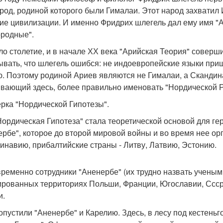
род, родиной которого были Гималаи. Этот народ захватил
ие цивилизации. И именно Фридрих шлегель дал ему имя "Ар
ородные".
о столетие, и в начале ХХ века "Арийская Теория" соверш
ывать, что шлегель ошибся: не индоевропейские языки приш
. Поэтому родиной Ариев являются не Гималаи, а Скандин
вающий здесь, более правильно именовать "Нордической Р
рка "Нордической Гипотезы".
Нордическая Гипотеза" стала теоретической основой для ге
ербе", которое до второй мировой войны и во время нее ор
инавию, прибалтийские страны - Литву, Латвию, Эстонию.
ременно сотрудники "Аненербе" (их трудно назвать учеными
ированных территориях Польши, Франции, Югославии, Ссср,
и.
опустили "Аненербе" и Карелию. Здесь, в лесу под кестень