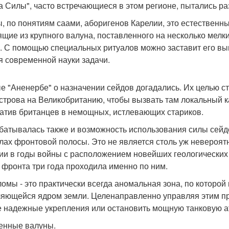
а Силы", часто встречающиеся в этом регионе, пытались ра
, по понятиям саами, аборигенов Карелии, это естественн
ящие из крупного валуна, поставленного на несколько мелки
. С помощью специальных ритуалов можно заставит его вы
я современной науки задачи.
е "Аненербе" о назначении сейдов догадались. Их целью ст
строва на Великобританию, чтобы вызвать там локальный к
атив британцев в немощных, истлевающих стариков.
батывалась также и возможность использования силы сейд
лах фронтовой полосы. Это не является столь уж невероятн
ии в годы войны с расположением новейших геологических 
 фронта три года проходила именно по ним.
ломы - это практически всегда аномальная зона, по которой 
яющейся ядром земли. Целенаправленно управляя этим п
 надежные укрепления или остановить мощную танковую а
нные валуны.