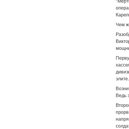
"Мерт
опера
Карел
Чем ж
Разоб
Викто
мощны
Перву
хассе
дивиз
элите.
Возни
Ведь 
Второ
прорв
напря
солда