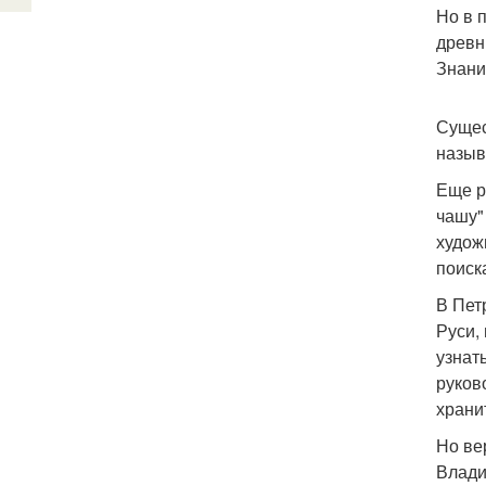
Но в 
древн
Знани
Сущес
назыв
Еще р
чашу"
худож
поиск
В Пет
Руси,
узнат
руков
храни
Но ве
Влади