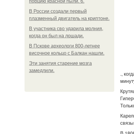
порцию красной пыли. 6.
В России создали первый
плазменный двигатель на криптоне.
В участника сво ударила молния,
когда он был на лошади.
В Пскове археологи 800-летнее
височное кольцо с Балкан нашли.
Эти занятия старение мозга
замедлили.
., ког
минут
Крутя
Гипер
Тольк
Карел
связы
В 180