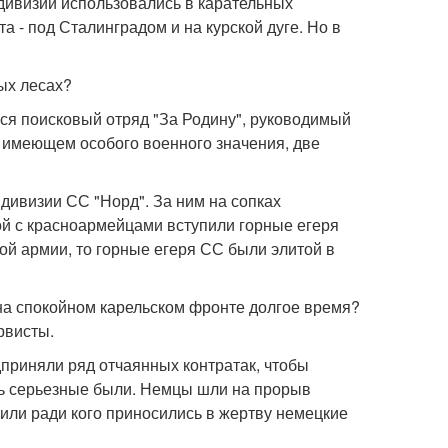
дивизии использовались в карательных
 - под Сталинградом и на курской дуге. Но в
ых лесах?
ся поисковый отряд "За Родину", руководимый
е имеющем особого военного значения, две
ивизии СС "Норд". За ним на сопках
ой с красноармейцами вступили горные егеря
ой армии, то горные егеря СС были элитой в
на спокойном карельском фронте долгое время?
рвисты.
дприняли ряд отчаянных контратак, чтобы
нь серьезные были. Немцы шли на прорыв
 или ради кого приносились в жертву немецкие