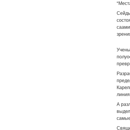
"Мест
Сейды
состо
саами
зрени
Учены
полуо
превр
Разра
преде
Карел
линия
А раз
выдел
самые
Свяще