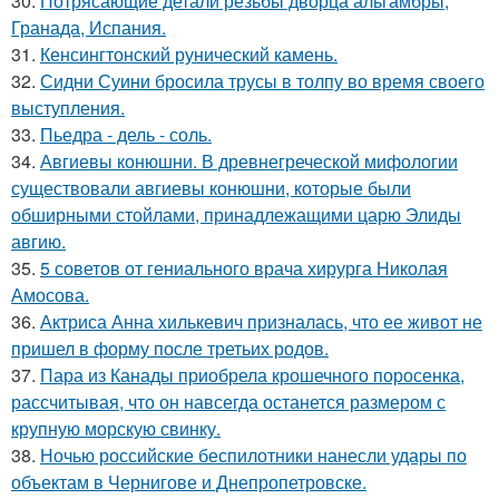
30.
Потрясающие детали резьбы дворца альгамбры,
Гранада, Испания.
31.
Кенсингтонский рунический камень.
32.
Сидни Суини бросила трусы в толпу во время своего
выступления.
33.
Пьедра - дель - соль.
34.
Авгиевы конюшни. В древнегреческой мифологии
существовали авгиевы конюшни, которые были
обширными стойлами, принадлежащими царю Элиды
авгию.
35.
5 советов от гениального врача хирурга Николая
Амосова.
36.
Актриса Анна хилькевич призналась, что ее живот не
пришел в форму после третьих родов.
37.
Пара из Канады приобрела крошечного поросенка,
рассчитывая, что он навсегда останется размером с
крупную морскую свинку.
38.
Ночью российские беспилотники нанесли удары по
объектам в Чернигове и Днепропетровске.