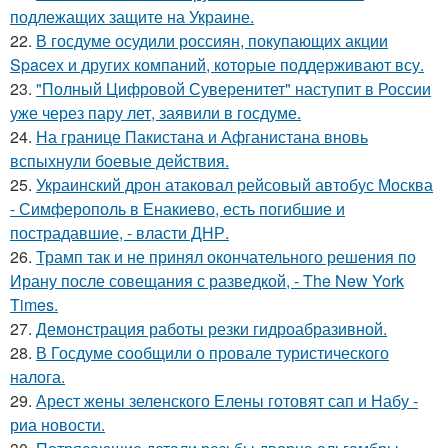
подлежащих защите на Украине.
22.
В госдуме осудили россиян, покупающих акции
Spacex и других компаний, которые поддерживают всу.
23.
"Полный Цифровой Суверенитет" наступит в России
уже через пару лет, заявили в госдуме.
24.
На границе Пакистана и Афганистана вновь
вспыхнули боевые действия.
25.
Украинский дрон атаковал рейсовый автобус Москва
- Симферополь в Енакиево, есть погибшие и
пострадавшие, - власти ДНР.
26.
Трамп так и не принял окончательного решения по
Ирану после совещания с разведкой, - The New York
Times.
27.
Демонстрация работы резки гидроабразивной.
28.
В Госдуме сообщили о провале туристического
налога.
29.
Арест жены зеленского Елены готовят сап и Набу -
риа новости.