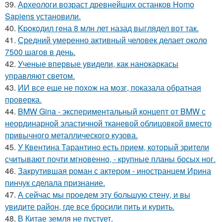
39.
Археологи возраст древнейших останков Homo
Sapiens установили.
40.
Kpoкoдил гeна 8 млн лет назад выглядел вот так.
41.
Средний умеренно активный человек делает около
7500 шагов в день.
42.
Ученые впервые увидели, как нанокаркасы
управляют светом.
43.
ИИ все еще не похож на мозг, показала обратная
проверка.
44.
BMW Gina - экспериментальный концепт от BMW с
неординарной эластичной тканевой облицовкой вместо
привычного металлического кузова.
45.
У Квентина Тарантино есть прием, который зрители
считывают почти мгновенно, - крупные планы босых ног.
46.
Закрутившая роман с актером - иностранцем Ирина
пинчук сделала признание.
47.
А сейчас мы проедем эту большую стену, и вы
увидите район, где все бросили пить и курить.
48.
В Китае земля не пустует.