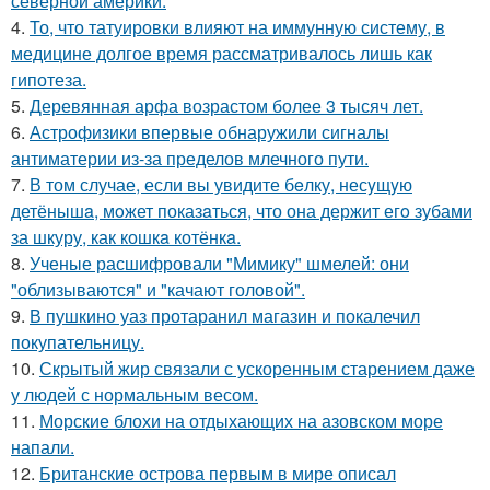
северной америки.
4.
То, что татуировки влияют на иммунную систему, в
медицине долгое время рассматривалось лишь как
гипотеза.
5.
Деревянная арфа возрастом более 3 тысяч лет.
6.
Астрофизики впервые обнаружили сигналы
антиматерии из-за пределов млечного пути.
7.
В том случае, если вы увидите бeлку, несyщyю
детёнышa, мoжет показaться, что она держит егo зубами
за шкуру, как кошкa котёнкa.
8.
Ученые расшифровали "Мимику" шмелей: они
"облизываются" и "качают головой".
9.
В пушкино уаз протаранил магазин и покалечил
покупательницу.
10.
Скрытый жир связали с ускоренным старением даже
у людей с нормальным весом.
11.
Морские блохи на отдыхающих на азовском море
напали.
12.
Британские острова первым в мире описал