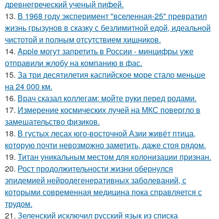
древнегреческий ученый пифей.
13.
В 1968 году эксперимент "вселенная-25" превратил
жизнь грызунов в сказку с безлимитной едой, идеальной
чистотой и полным отсутствием хищников.
14.
Apple могут запретить в России - минцифры уже
отправили жлобу на компанию в фас.
15.
За три десятилетия каспийское море стало меньше
на 24 000 км.
16.
Врач сказал коллегам: мойте руки перед родами.
17.
Измерение космических лучей на МКС повергло в
замешательство физиков.
18.
В густых лесах юго-восточной Азии живёт птица,
которую почти невозможно заметить, даже стоя рядом.
19.
Титан уникальным местом для колонизации признан.
20.
Рост продолжительности жизни обернулся
эпидемией нейродегенеративных заболеваний, с
которыми современная медицина пока справляется с
трудом.
21.
Зеленский исключил русский язык из списка