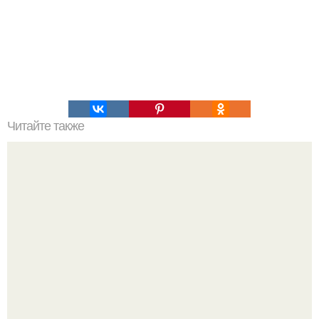
Читайте также
Армейский тест на психику. Армейский психологический
тест.