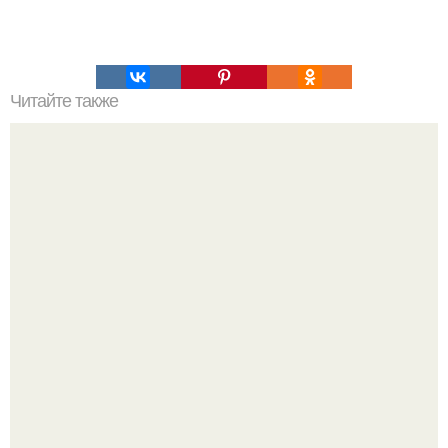
Читайте также
Армейский тест на психику. Армейский психологический
тест.