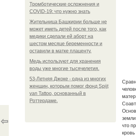
Тромботические осложнения и
COVID-19: что нужно знать
Жительница Башкирии больше не
может иметь детей после того, как
медики сделали ей аборт на
шестом месяце беременности и
оставили в матке плаценту.
Медь используют для хранения
воды уже многие тысячелетия.
53-Летняя Джоке - одна из многих
Сравн
женщин, которым помог фонд Spijt
челов
van Tattoo, основанный в
матер
Роттердаме.
Соавт
Основ
⇦
земли
что п
кровь