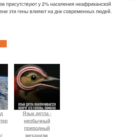
ев присутствуют у 2% населения неафриканской
пени эти гены влияют на днк современных людей.
нд
Язык дятла -
атер
необычный
природный
 с
механизм.