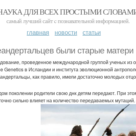
НАУКА ДЛЯ ВСЕХ ПРОСТЫМИ СЛОВАМ
самый лучший сайт c познавательной информацией.
главная
новости
статьи
еандертальцев были старые матери 
дование, проведенное международной группой ученых из ор
e Genetics в Исландии и института эволюционной антропол
еандертальцы, как правило, имели достаточно молодых отцо
дом поколении родители свою днк детям передают. При этом
точно сильно влияет на количество передаваемых мутаций.