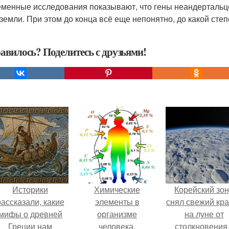
менные исследования показывают, что гены неандертальц
 земли. При этом до конца всё еще непонятно, до какой сте
авилось? Поделитесь с друзьями!
Историки
Химические
Корейский зо
рассказали, какие
элементы в
снял свежий кр
мифы о древней
организме
на луне от
Греции нам
человека.
столкновения