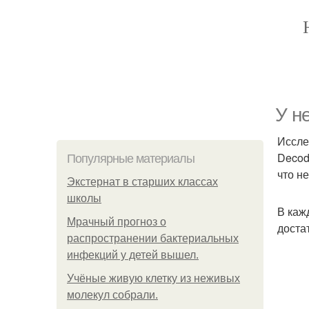
У н
Иссле
Decod
Популярные материалы
что н
Экстернат в старших классах
школы
В каж
Мрачный прогноз о
доста
распространении бактериальных
инфекций у детей вышел.
Учёные живую клетку из неживых
молекул собрали.