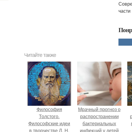
Совре
части
Понр
Читайте также
Философия
Мрачный прогноз о
Толстого.
распространении
Философские идеи
бактериальных
в творчестве Л. Н.
инфекций у детей