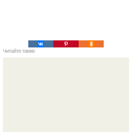
Читайте также
Хакерская командная строка. Командная строка cmd,
почувствуй себя хакером.