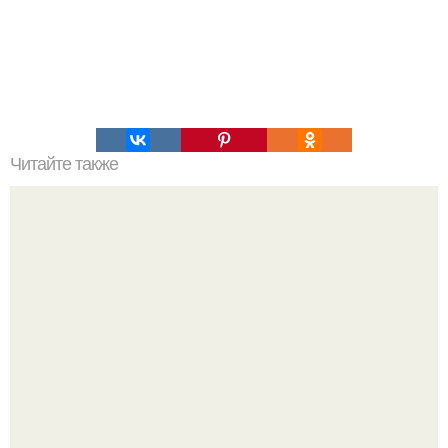
Читайте также
Мы развиваем мозг: различие полушарий мозга.