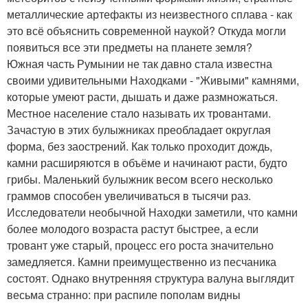
металлические артефакты из неизвестного сплава - как
это всё объяснить современной наукой? Откуда могли
появиться все эти предметы на планете земля?
Южная часть Румынии не так давно стала известна
своими удивительными Находками - "Живыми" камнями,
которые умеют расти, дышать и даже размножаться.
Местное население стало называть их тровантами.
Зачастую в этих булыжниках преобладает округлая
форма, без заострений. Как только проходит дождь,
камни расширяются в объёме и начинают расти, будто
грибы. Маленький булыжник весом всего несколько
граммов способен увеличиваться в тысячи раз.
Исследователи необычной Находки заметили, что камни
более молодого возраста растут быстрее, а если
тровант уже старый, процесс его роста значительно
замедляется. Камни преимущественно из песчаника
состоят. Однако внутренняя структура валуна выглядит
весьма странно: при распиле пополам видны