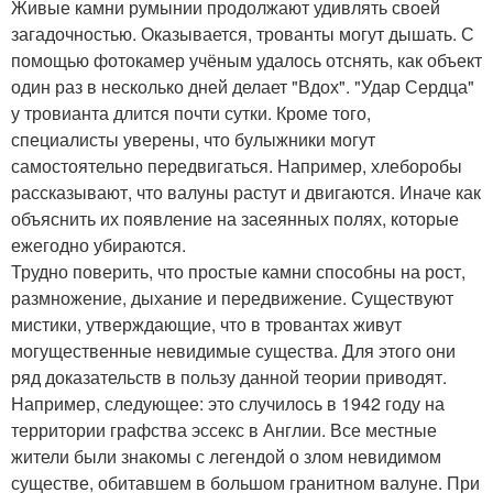
Живые камни румынии продолжают удивлять своей
загадочностью. Оказывается, трованты могут дышать. С
помощью фотокамер учёным удалось отснять, как объект
один раз в несколько дней делает "Вдох". "Удар Сердца"
у тровианта длится почти сутки. Кроме того,
специалисты уверены, что булыжники могут
самостоятельно передвигаться. Например, хлеборобы
рассказывают, что валуны растут и двигаются. Иначе как
объяснить их появление на засеянных полях, которые
ежегодно убираются.
Трудно поверить, что простые камни способны на рост,
размножение, дыхание и передвижение. Существуют
мистики, утверждающие, что в тровантах живут
могущественные невидимые существа. Для этого они
ряд доказательств в пользу данной теории приводят.
Например, следующее: это случилось в 1942 году на
территории графства эссекс в Англии. Все местные
жители были знакомы с легендой о злом невидимом
существе, обитавшем в большом гранитном валуне. При