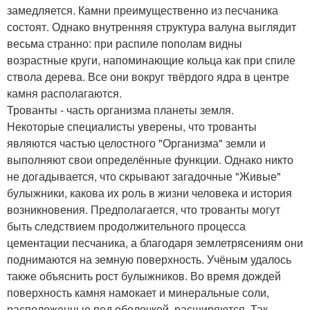
замедляется. Камни преимущественно из песчаника
состоят. Однако внутренняя структура валуна выглядит
весьма странно: при распиле пополам видны
возрастные круги, напоминающие кольца как при спиле
ствола дерева. Все они вокруг твёрдого ядра в центре
камня располагаются.
Трованты - часть организма планеты земля.
Некоторые специалисты уверены, что трованты
являются частью целостного "Организма" земли и
выполняют свои определённые функции. Однако никто
не догадывается, что скрывают загадочные "Живые"
булыжники, какова их роль в жизни человека и история
возникновения. Предполагается, что трованты могут
быть следствием продолжительного процесса
цементации песчаника, а благодаря землетрясениям они
поднимаются на земную поверхность. Учёным удалось
также объяснить рост булыжников. Во время дождей
поверхность камня намокает и минеральные соли,
расположенные под оболочкой, расширяются. Так