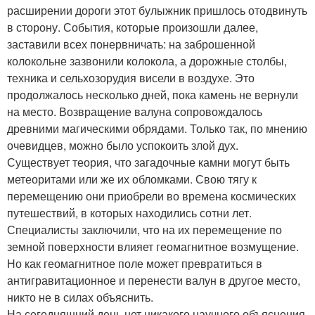
расширении дороги этот булыжник пришлось отодвинуть
в сторону. События, которые произошли далее,
заставили всех понервничать: на заброшенной
колокольне зазвонили колокола, а дорожные столбы,
техника и сельхозорудия висели в воздухе. Это
продолжалось несколько дней, пока камень не вернули
на место. Возвращение валуна сопровождалось
древними магическими обрядами. Только так, по мнению
очевидцев, можно было успокоить злой дух.
Существует теория, что загадочные камни могут быть
метеоритами или же их обломками. Свою тягу к
перемещению они приобрели во времена космических
путешествий, в которых находились сотни лет.
Специалисты заключили, что на их перемещение по
земной поверхности влияет геомагнитное возмущение.
Но как геомагнитное поле может превратиться в
антигравитационное и перенести валун в другое место,
никто не в силах объяснить.
На сегодняшний день нет никакого научного объяснения