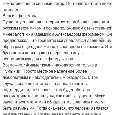
землетрясения и сильный ветер. Но точного ответа никто
не знает.
Версия ферсмана.
Существует ещё одна теория, которая была выдвинута
русским геохимиком и основоположником отечественной
минералогии - академиком Александром ферсманом. Он
предположил, что трованты могут являться древнейшим
образцом ещё одной жизни, основанной на кремнии. Эти
булыжники воплощают совершенно иную,
непостижимую для нас форму жизни.
Возможно, "Живые" камни находятся не только в
Румынии. Просто местное население более
любопытным и наблюдательным оказалось. В том
случае, если действительно данная гипотеза
подтвердится, то человечество будет обязано
рассматривать эти валуны, как живых существ. Может
выясниться, что камни обладают мышлением и могут
быть разумными. Тогда окажется, что человек является
не единственным созданием на планете, имеющим