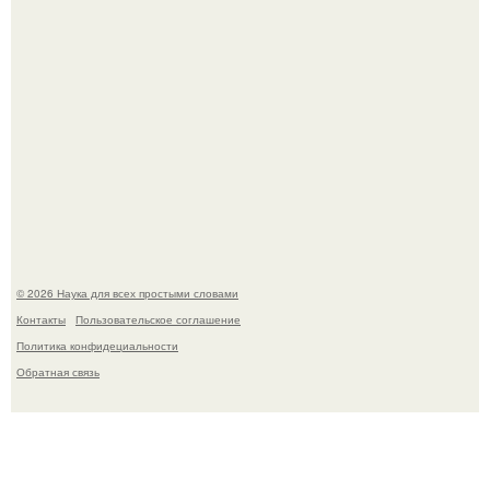
53-Летняя Джоке - одна из многих женщин, которым
помог фонд Spijt van Tattoo, основанный в Роттердаме.
© 2026 Наука для всех простыми словами
Контакты
Пользовательское соглашение
Политика конфидециальности
Обратная связь