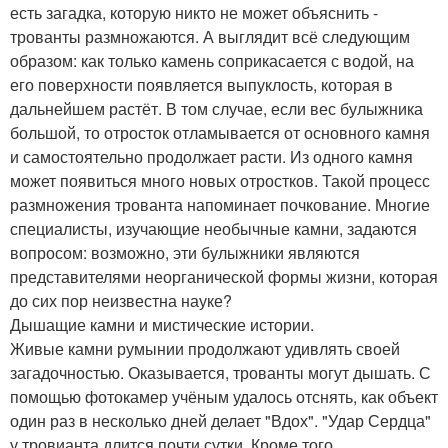
есть загадка, которую никто не может объяснить -
трованты размножаются. А выглядит всё следующим
образом: как только камень соприкасается с водой, на
его поверхности появляется выпуклость, которая в
дальнейшем растёт. В том случае, если вес булыжника
большой, то отросток отламывается от основного камня
и самостоятельно продолжает расти. Из одного камня
может появиться много новых отростков. Такой процесс
размножения трованта напоминает почкование. Многие
специалисты, изучающие необычные камни, задаются
вопросом: возможно, эти булыжники являются
представителями неорганической формы жизни, которая
до сих пор неизвестна науке?
Дышащие камни и мистические истории.
Живые камни румынии продолжают удивлять своей
загадочностью. Оказывается, трованты могут дышать. С
помощью фотокамер учёным удалось отснять, как объект
один раз в несколько дней делает "Вдох". "Удар Сердца"
у тровианта длится почти сутки. Кроме того,