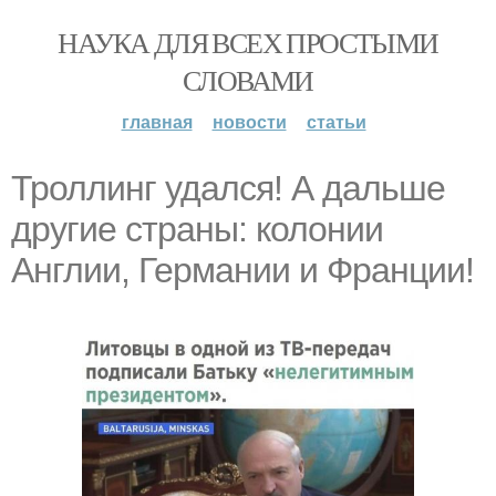
НАУКА ДЛЯ ВСЕХ ПРОСТЫМИ
СЛОВАМИ
главная
новости
статьи
Троллинг удался! А дальше
другие страны: колонии
Англии, Германии и Франции!