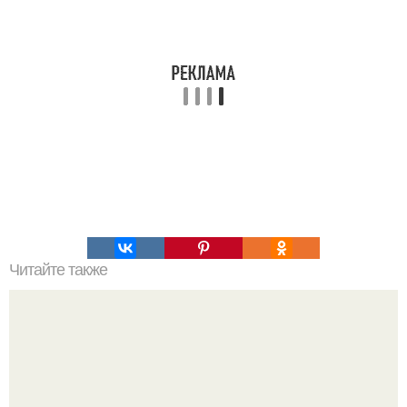
Читайте также