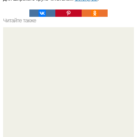
Читайте также
Объяснено влечение женщин к плохим парням.
В 1898 г американский фермер нашел в кенсингтоне