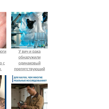
логи
У вич и рака
обнаружили
о с
одинаковый
.
препятствующий
лечению механизм.