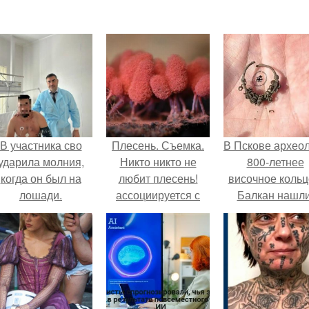
В участника сво
Плесень. Съемка.
В Пскове архео
ударила молния,
Никто никто не
800-летнее
когда он был на
любит плесень!
височное кольц
лошади.
ассоциируется с
Балкан нашли
грязью,
испорченностью и
болезнью.