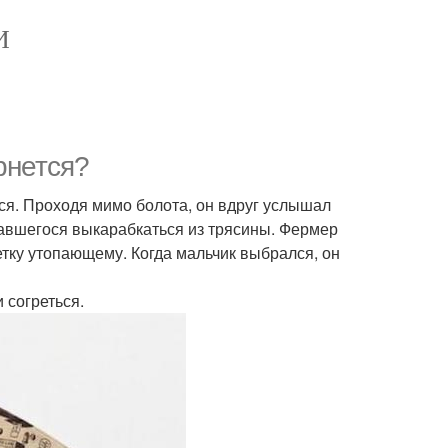
И
рнется?
ся. Проходя мимо болота, он вдруг услышал
тавшегося выкарабкаться из трясины. Фермер
етку утопающему. Когда мальчик выбрался, он
и согреться.