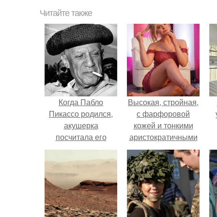
Читайте также
Когда Пабло
Высокая, стройная,
Пикассо родился,
с фарфоровой
акушерка
кожей и тонкими
посчитала его
аристократичными
мертворожденным.
чертами, эль
выглядит так, будто
сошла с полотна
художника.