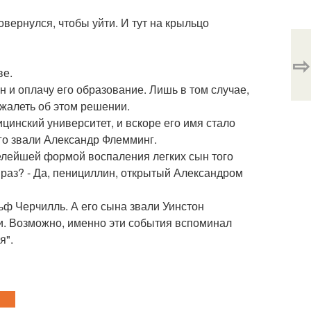
овернулся, чтобы уйти. И тут на крыльцо
⇨
ве.
н и оплачу его образование. Лишь в том случае,
м жалеть об этом решении.
инский университет, и вскоре его имя стало
го звали Александр Флемминг.
желейшей формой воспаления легких сын того
т раз? - Да, пенициллин, открытый Александром
ф Черчилль. А его сына звали Уинстон
и. Возможно, именно эти события вспоминал
я".