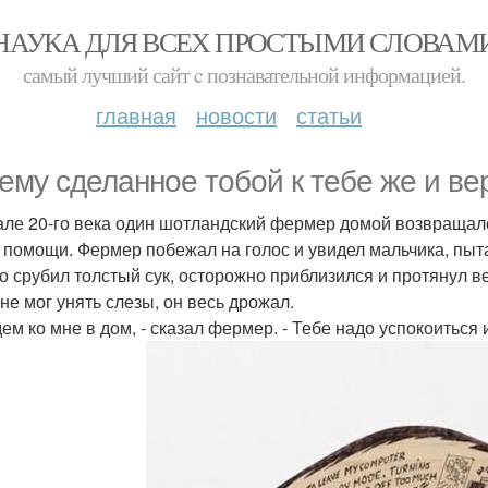
НАУКА ДЛЯ ВСЕХ ПРОСТЫМИ СЛОВАМ
самый лучший сайт c познавательной информацией.
главная
новости
статьи
ему сделанное тобой к тебе же и ве
але 20-го века один шотландский фермер домой возвращал
о помощи. Фермер побежал на голос и увидел мальчика, пы
о срубил толстый сук, осторожно приблизился и протянул в
 не мог унять слезы, он весь дрожал.
ем ко мне в дом, - сказал фермер. - Тебе надо успокоиться 