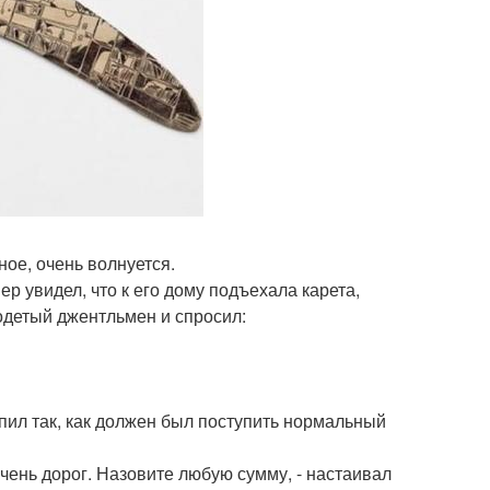
рное, очень волнуется.
р увидел, что к его дому подъехала карета,
детый джентльмен и спросил:
упил так, как должен был поступить нормальный
 очень дорог. Назовите любую сумму, - настаивал