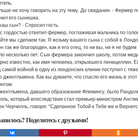
итель.
ольше не хочу говорить на эту тему. До свидания. - Фермер п
чил его сынишка.
 ваш сын? - Спросил гость.
 - с гордостью ответил фермер, поглаживая мальчика по голо
айте мы сделаем так. Я возьму вашего сына с собой в Лондо
н так же благороден, как и его отец, то ни вы, ни я не буде
о несколько лет. Сын фермера закончил школу, потом медиц
рно известно, как имя человека, открывшего пенициллин. Е
 самой войной в одну из лондонских клиник поступил с тя
о джентльмена. Как вы думаете, что спасло его жизнь в это
нгом.
жентльмена, давшего образование Флемингу, было Рандоль
лль, который впоследствии стал премьер-министром Англи
он Черчилль, говоря: "Сделанное Тобой к Тебе же и Вернетс
авилось? Поделитесь с друзьями!