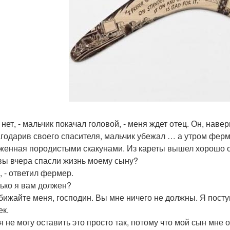
- нет, - мальчик покачал головой, - меня ждет отец. Он, наве
годарив своего спасителя, мальчик убежал … а утром ферме
женная породистыми скакунами. Из кареты вышел хорошо о
 вы вчера спасли жизнь моему сыну?
я, - ответил фермер.
лько я вам должен?
обижайте меня, господин. Вы мне ничего не должны. Я пост
ек.
, я не могу оставить это просто так, потому что мой сын мне