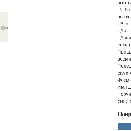
посет
- Я б
выско
- Это
⇦
- Да,
- Дав
если о
Прошл
всеми
Перед
самог
Флеми
Имя д
Черчи
Уинст
Понр