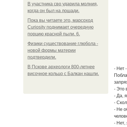
В участника сво ударила молния,
когда он был на лошади.
Пока вы читаете это, марсоход
Curiosity поднимает очередную
порцию красной пыли. 6.
Физики существование глюбола -
новой формы материи
подтвердили.
В Пскове археологи 800-летнее
- Нет 
височное кольцо с Балкан нашли.
Побла
запря
- Это
- Да, 
- Ско
- Не 
челов
- Нет