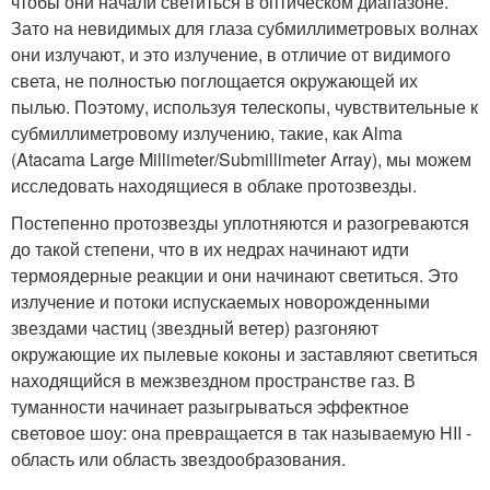
чтобы они начали светиться в оптическом диапазоне.
Зато на невидимых для глаза субмиллиметровых волнах
они излучают, и это излучение, в отличие от видимого
света, не полностью поглощается окружающей их
пылью. Поэтому, используя телескопы, чувствительные к
субмиллиметровому излучению, такие, как Alma
(Atacama Large Millimeter/Submillimeter Array), мы можем
исследовать находящиеся в облаке протозвезды.
Постепенно протозвезды уплотняются и разогреваются
до такой степени, что в их недрах начинают идти
термоядерные реакции и они начинают светиться. Это
излучение и потоки испускаемых новорожденными
звездами частиц (звездный ветер) разгоняют
окружающие их пылевые коконы и заставляют светиться
находящийся в межзвездном пространстве газ. В
туманности начинает разыгрываться эффектное
световое шоу: она превращается в так называемую HII -
область или область звездообразования.