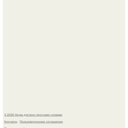
В Пскове археологи 800-летнее височное кольцо с
Балкан нашли.
Физики существование глюбола - новой формы материи
подтвердили.
© 2026 Наука для всех простыми словами
Контакты
Пользовательское соглашение