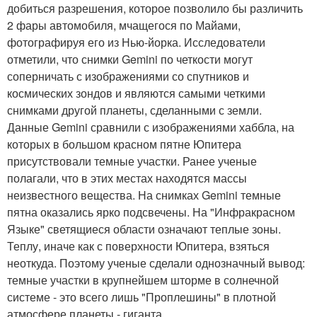
добиться разрешения, которое позволило бы различить
2 фары автомобиля, мчащегося по Майами,
фотографируя его из Нью-йорка. Исследователи
отметили, что снимки Gemini по четкости могут
соперничать с изображениями со спутников и
космических зондов и являются самыми четкими
снимками другой планеты, сделанными с земли.
Данные Gemini сравнили с изображениями хаббла, на
которых в большом красном пятне Юпитера
присутствовали темные участки. Ранее ученые
полагали, что в этих местах находятся массы
неизвестного вещества. На снимках Gemini темные
пятна оказались ярко подсвечены. На "Инфракрасном
Языке" светящиеся области означают теплые зоны.
Теплу, иначе как с поверхности Юпитера, взяться
неоткуда. Поэтому ученые сделали однозначный вывод:
темные участки в крупнейшем шторме в солнечной
системе - это всего лишь "Проплешины" в плотной
атмосфере планеты - гиганта.