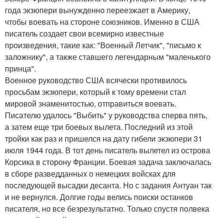
года экзюпери вынужденно переезжает в Америку,
чтобы воевать на стороне союзников. Именно в США
писатель создает свои всемирно известные
произведения, такие как: "Военный Летчик", "письмо к
заложнику", а также ставшего легендарным "маленького
принца".
Военное руководство США всячески противилось
просьбам экзюпери, который к тому времени стал
мировой знаменитостью, отправиться воевать.
Писателю удалось "Выбить" у руководства сперва пять,
а затем еще три боевых вылета. Последний из этой
тройки как раз и пришелся на дату гибели экзюпери 31
июля 1944 года. В тот день писатель вылетел из острова
Корсика в сторону Франции. Боевая задача заключалась
в сборе разведданных о немецких войсках для
последующей высадки десанта. Но с задания Антуан так
и не вернулся. Долгие годы велись поиски останков
писателя, но все безрезультатно. Только спустя полвека