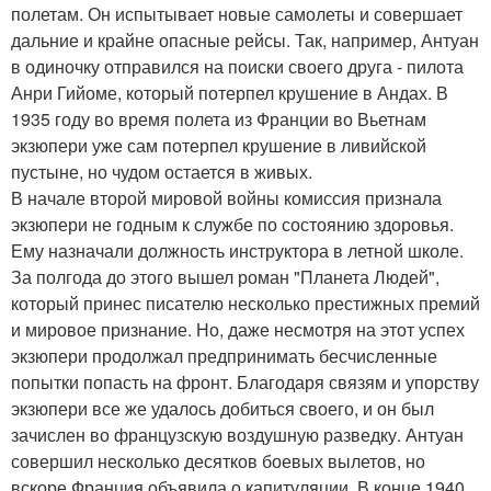
полетам. Он испытывает новые самолеты и совершает
дальние и крайне опасные рейсы. Так, например, Антуан
в одиночку отправился на поиски своего друга - пилота
Анри Гийоме, который потерпел крушение в Андах. В
1935 году во время полета из Франции во Вьетнам
экзюпери уже сам потерпел крушение в ливийской
пустыне, но чудом остается в живых.
В начале второй мировой войны комиссия признала
экзюпери не годным к службе по состоянию здоровья.
Ему назначали должность инструктора в летной школе.
За полгода до этого вышел роман "Планета Людей",
который принес писателю несколько престижных премий
и мировое признание. Но, даже несмотря на этот успех
экзюпери продолжал предпринимать бесчисленные
попытки попасть на фронт. Благодаря связям и упорству
экзюпери все же удалось добиться своего, и он был
зачислен во французскую воздушную разведку. Антуан
совершил несколько десятков боевых вылетов, но
вскоре Франция объявила о капитуляции. В конце 1940