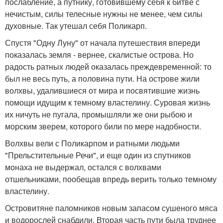
послабление, а путнику, готовившему себя к битве с
нечистым, силы телесные нужны не менее, чем силы
духовные. Так утешал себя Поликарп.
Спустя "Одну Луну" от начала путешествия впереди
показалась земля - вернее, скалистые острова. Но
радость ратных людей оказалась преждевременной: то
был не весь путь, а половина пути. На острове жили
волхвы, удалившиеся от мира и посвятившие жизнь
помощи идущим к темному властелину. Суровая жизнь
их ничуть не пугала, промышляли же они рыбою и
морским зверем, которого били по мере надобности.
Волхвы вели с Поликарпом и ратными людьми
"Прельстительные Речи", и еще один из спутников
монаха не выдержал, остался с волхвами
отшельниками, пообещав впредь верить только темному
властелину.
Островитяне паломников новым запасом сушеного мяса
и водорослей снабдили. Вторая часть пути была труднее