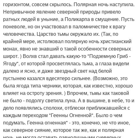
горизонтом, совсем скрылось. Полярная ночь наступила.
Непривычное явление северной природы привело
ратных людей в уныние, а Поликарпа в смущение. Пусть
поневоле, но он участвовал в паломничестве к врагу
человечества. Царство тьмы окружало их. (Так, по
крайней мере, истолковал полярную ночь христианский
монах, явно не знавший о такой особенности северных
широт. ) Волхв стал давать какую-то "Подземную Гриб -
Ягоду", от которой просветлялась тьма, а глаза видели
далеко и ясно, и даже звездный свет над белой
пустынею казался вдесятеро сильнее. (Возможно, это
была ягода типа черники, которая, как известно, хорошо
влияет на остроту зрения. ) Впрочем, тьмы как таковой
не было - подолгу светила луна. А в вышине, в небе, то и
дело появлялись сполохи, отблески приближавшейся с
каждым переходом "Геенны Огненной". Было о чем
подумать. Геенна огненная" - это, конечно, не что иное,
как северное сияние, которое так же, как и полярная
ночь, не могла оставить равнодушными суеверных