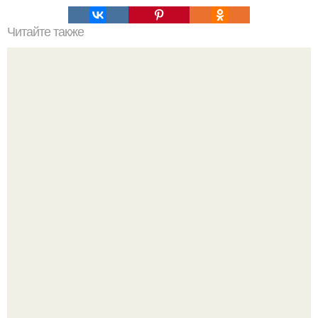
Читайте также
Загадочное существо может оказаться детенышем
червя, поедающего людей и скотину.
Язык дятла - необычный природный механизм.