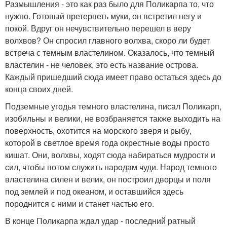
Размышления - это как раз было для Поликарпа то, что
нужно. Готовый претерпеть муки, он встретил негу и
покой. Вдруг он нечувствительно перешел в веру
волхвов? Он спросил главного волхва, скоро ли будет
встреча с темным властелином. Оказалось, что темный
властелин - не человек, это есть название острова.
Каждый пришедший сюда имеет право остаться здесь до
конца своих дней.
Подземные угодья темного властелина, писал Поликарп,
изобильны и велики, не возбраняется также выходить на
поверхность, охотится на морского зверя и рыбу,
которой в светлое время года окрестные воды просто
кишат. Они, волхвы, ходят сюда набираться мудрости и
сил, чтобы потом служить народам чуди. Народ темного
властелина силен и велик, он построил дворцы и поля
под землей и под океаном, и оставшийся здесь
породнится с ними и станет частью его.
В конце Поликарпа ждал удар - последний ратный