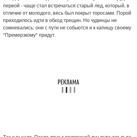
первой - чаще стал встречаться старый лед, который, в
отличие от молодого, весь был покрыт торосами. Порой
приходилось идти в обход трещин. Но чудинцы не
сомневались: они с пути не собьются и к капищу своему
"Премерзкому" придут.
Так и вышло. После двух с половиной лун пути изо льда