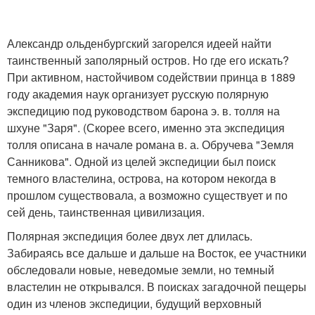
Александр ольденбургский загорелся идеей найти
таинственный заполярный остров. Но где его искать?
При активном, настойчивом содействии принца в 1889
году академия наук организует русскую полярную
экспедицию под руководством барона э. в. толля на
шхуне "Заря". (Скорее всего, именно эта экспедиция
толля описана в начале романа в. а. Обручева "Земля
Санникова". Одной из целей экспедиции был поиск
темного властелина, острова, на котором некогда в
прошлом существовала, а возможно существует и по
сей день, таинственная цивилизация.
Полярная экспедиция более двух лет длилась.
Забираясь все дальше и дальше на Восток, ее участники
обследовали новые, неведомые земли, но темный
властелин не открывался. В поисках загадочной пещеры
один из членов экспедиции, будущий верховный