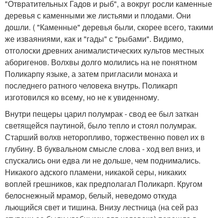
"Отвратительных Гадов и рыб", а вокруг росли каменные
деревья с каменными же листьями и плодами. Они
дошли. ( "Каменные" деревья были, скорее всего, такими
же изваяниями, как и "гады" с "рыбами". Видимо,
отголоски древних анималистических культов местных
аборигенов. Волхвы долго молились на не понятном
Поликарпу языке, а затем пригласили монаха и
последнего ратного человека внутрь. Поликарп
изготовился ко всему, но не к увиденному.
Внутри пещеры царил полумрак - свод ее был заткан
светящейся паутиной, было тепло и стоял полумрак.
Старший волхв неторопливо, торжественно повел их в
глубину. В буквальном смысле слова - ход вел вниз, и
спускались они едва ли не дольше, чем поднимались.
Никакого адского пламени, никакой серы, никаких
воплей грешников, как предполагал Поликарп. Кругом
белоснежный мрамор, белый, неведомо откуда
льющийся свет и тишина. Внизу лестница (на сей раз