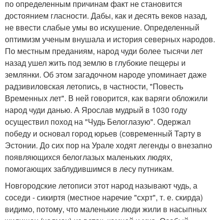
по определенным причинам факт не становится
достоянием гласности. Дабы, как и десять веков назад,
не ввести слабые умы во искушение. Определенный
оптимизм ученым внушала и история северных народов.
По местным преданиям, народ чуди более тысячи лет
назад ушел жить под землю в глубокие пещеры и
землянки. Об этом загадочном народе упоминает даже
радзивиловская летопись, в частности, "Повесть
Временных лет". В ней говорится, как варяги обложили
народ чуди данью. А Ярослав мудрый в 1030 году
осуществил поход на "Чудь Белоглазую". Одержал
победу и основал город юрьев (современный Тарту в
Эстонии. До сих пор на Урале ходят легенды о внезапно
появляющихся белоглазых маленьких людях,
помогающих заблудившимся в лесу путникам.
Новгородские летописи этот народ называют чудь, а
соседи - сикиртя (местное наречие "схрт", т. е. скирда)
видимо, потому, что маленькие люди жили в насыпных