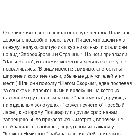
О перипетиях своего невольного путешествия Поликарп
довольно подробно повествует. Пишет, что одели их в
одежду теплую, сшитую из шкур животных, и стали они
на вид "Зверообразны и Страшны". На ноги привязали
"Лапы Черта", и потому смогли они ходить по снегу, не
проваливаясь. (В виду имеются, видимо, снегоступы -
широкие и короткие лыжи, обычные для жителей этих
мест. ) Шли они подолгу "Шагом Скорым", едва поспевая
за собаками, впряженными в волокуши, на которых
находился груз - еда, запасные "лапы черта", оружие, а
на отдельных волокушах - "ковчег нечистого" - особый
ларец, к которому Поликарпу и другим христианам
запрещено было прикасаться. Смотреть, впрочем, не
возбранялось, наоборот, перед сном их сажали у
"Ковчега Нечистого" набираться сил. Действительно,