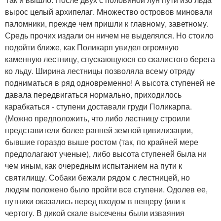
вырос целый архипелаг. Множество островов миновали
паломники, прежде чем пришли к главному, заветному.
Средь прочих издали он ничем не выделялся. Но стоило
подойти ближе, как Поликарп увидел огромную
каменную лестницу, спускающуюся со скалистого берега
ко льду. Ширина лестницы позволяла всему отряду
подниматься в ряд одновременно! А высота ступеней не
давала передвигаться нормально, приходилось
карабкаться - ступени доставали груди Поликарпа.
(Можно предположить, что либо лестницу строили
представители более ранней земной цивилизации,
бывшие гораздо выше ростом (так, по крайней мере
предполагают ученые), либо высота ступеней была ни
чем иным, как очередным испытанием на пути к
святилищу. Собаки бежали рядом с лестницей, но
людям положено было пройти все ступени. Одолев ее,
путники оказались перед входом в пещеру (или к
чертогу. В дикой скале высечены были изваяния