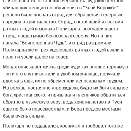
Святослава Ян остановил бесчинства чудских волхвов,
убивавших женщин по обвинению в "Злой Ворожбе",
решено было послать отряд для обращения северных
народов в христианство. Отряд, состоявший из восьми
ратных людей и монаха Поликарпа, возглавлявшего
отряд, пошел мимо белоозера к северу. Но на них
напала "Воинственная Чудь", и отряд разгромили,
Поликарпа же и трех уцелевших ратных людей взяли в
полон и увели далее на север.
Монах описывает жизнь среди чуди как вполне терпимую
- он и его спутники жили в удобном жилище, получали
вдосталь еды, их не обременяли непосильным трудом.
Но волхвы постоянно утверждали, будто их боги сильнее
бога христианского, и призывали пленников обратиться
обратно в языческую веру, ведь христианство на Руси
еще не было повсеместным, и Вера предков местами
была очень сильна.
Поликарп не поддавался, крепился и требовал того же