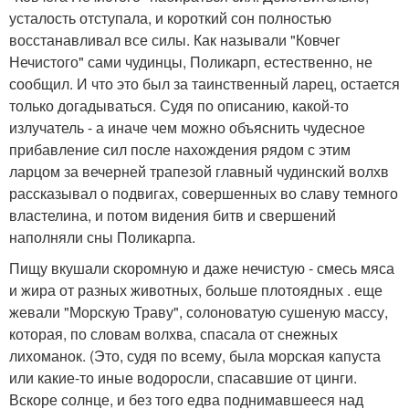
усталость отступала, и короткий сон полностью
восстанавливал все силы. Как называли "Ковчег
Нечистого" сами чудинцы, Поликарп, естественно, не
сообщил. И что это был за таинственный ларец, остается
только догадываться. Судя по описанию, какой-то
излучатель - а иначе чем можно объяснить чудесное
прибавление сил после нахождения рядом с этим
ларцом за вечерней трапезой главный чудинский волхв
рассказывал о подвигах, совершенных во славу темного
властелина, и потом видения битв и свершений
наполняли сны Поликарпа.
Пищу вкушали скоромную и даже нечистую - смесь мяса
и жира от разных животных, больше плотоядных . еще
жевали "Морскую Траву", солоноватую сушеную массу,
которая, по словам волхва, спасала от снежных
лихоманок. (Это, судя по всему, была морская капуста
или какие-то иные водоросли, спасавшие от цинги.
Вскоре солнце, и без того едва поднимавшееся над