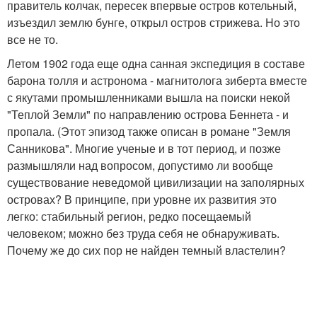
правитель колчак, пересек впервые остров котельный,
изъездил землю бунге, открыл остров стрижева. Но это
все не то.
Летом 1902 года еще одна санная экспедиция в составе
барона толля и астронома - магнитолога зиберта вместе
с якутами промышленниками вышла на поиски некой
"Теплой Земли" по направлению острова Беннета - и
пропала. (Этот эпизод также описан в романе "Земля
Санникова". Многие ученые и в тот период, и позже
размышляли над вопросом, допустимо ли вообще
существование неведомой цивилизации на заполярных
островах? В принципе, при уровне их развития это
легко: стабильный регион, редко посещаемый
человеком; можно без труда себя не обнаруживать.
Почему же до сих пор не найден темный властелин?