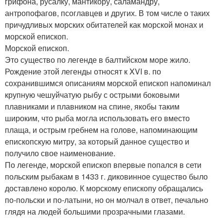
грифона, русалку, мантикору, саламандру,
антропофагов, псоглавцев и других. В том числе о таких
причудливых морских обитателей как морской монах и
морской епископ.
Морской епископ.
Это существо по легенде в балтийском море жило.
Рождение этой легенды относят к XVI в. по
сохранившимся описаниям морской епископ напоминал
крупную чешуйчатую рыбу с острыми боковыми
плавниками и плавником на спине, якобы таким
широким, что рыба могла использовать его вместо
плаща, и острым гребнем на голове, напоминающим
епископскую митру, за который данное существо и
получило свое наименование.
По легенде, морской епископ впервые попался в сети
польским рыбакам в 1433 г. диковинное существо было
доставлено королю. К морскому епископу обращались
по-польски и по-латыни, но он молчал в ответ, печально
глядя на людей большими прозрачными глазами.