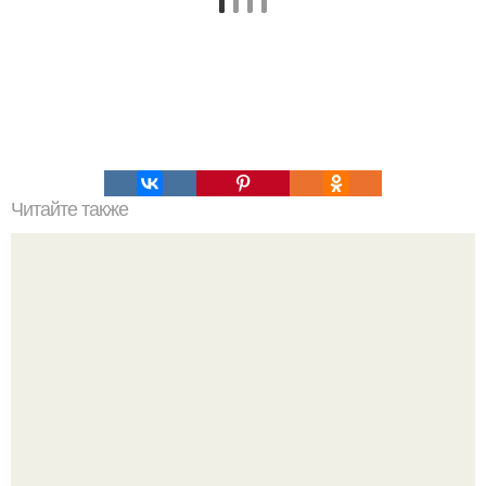
Читайте также
Что такое алкоголизм и алкогольная зависимость. Что
такое алкогольная зависимость –, как она появляется