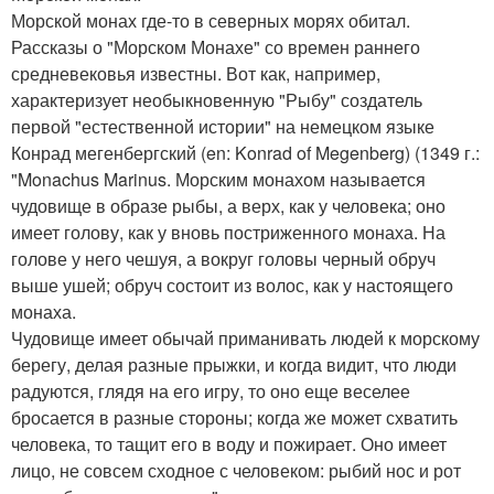
Морской монах где-то в северных морях обитал.
Рассказы о "Морском Монахе" со времен раннего
средневековья известны. Вот как, например,
характеризует необыкновенную "Рыбу" создатель
первой "естественной истории" на немецком языке
Конрад мегенбергский (en: Konrad of Megenberg) (1349 г.:
"Monachus Marinus. Морским монахом называется
чудовище в образе рыбы, а верх, как у человека; оно
имеет голову, как у вновь постриженного монаха. На
голове у него чешуя, а вокруг головы черный обруч
выше ушей; обруч состоит из волос, как у настоящего
монаха.
Чудовище имеет обычай приманивать людей к морскому
берегу, делая разные прыжки, и когда видит, что люди
радуются, глядя на его игру, то оно еще веселее
бросается в разные стороны; когда же может схватить
человека, то тащит его в воду и пожирает. Оно имеет
лицо, не совсем сходное с человеком: рыбий нос и рот