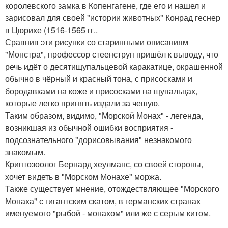
королевского замка в Копенгагене, где его и нашел и
зарисовал для своей "истории животных" Конрад геснер
в Цюрихе (1516-1565 гг..
Сравнив эти рисунки со старинными описаниям
"Монстра", профессор стеенструп пришёл к выводу, что
речь идёт о десятищупальцевой каракатице, окрашенной
обычно в чёрный и красный тона, с присосками и
бородавками на коже и присосками на щупальцах,
которые легко принять издали за чешую.
Таким образом, видимо, "Морской Монах" - легенда,
возникшая из обычной ошибки восприятия -
подсознательного "дорисовывания" незнакомого
знакомым.
Криптозоолог Бернард хеулманс, со своей стороны,
хочет видеть в "Морском Монахе" моржа.
Также существует мнение, отождествляющее "Морского
Монаха" с гигантским скатом, в германских странах
именуемого "рыбой - монахом" или же с серым китом.