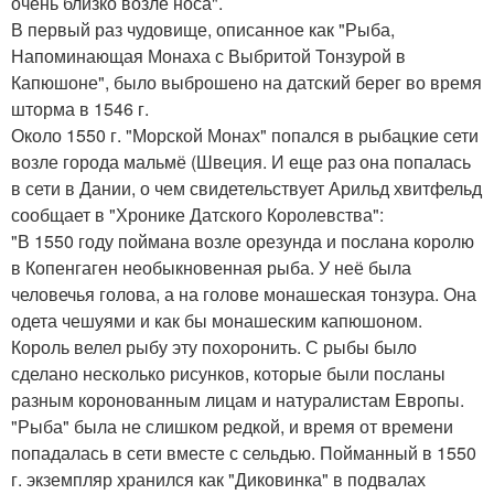
очень близко возле носа".
В первый раз чудовище, описанное как "Рыба,
Напоминающая Монаха с Выбритой Тонзурой в
Капюшоне", было выброшено на датский берег во время
шторма в 1546 г.
Около 1550 г. "Морской Монах" попался в рыбацкие сети
возле города мальмё (Швеция. И еще раз она попалась
в сети в Дании, о чем свидетельствует Арильд хвитфельд
сообщает в "Хронике Датского Королевства":
"В 1550 году поймана возле орезунда и послана королю
в Копенгаген необыкновенная рыба. У неё была
человечья голова, а на голове монашеская тонзура. Она
одета чешуями и как бы монашеским капюшоном.
Король велел рыбу эту похоронить. С рыбы было
сделано несколько рисунков, которые были посланы
разным коронованным лицам и натуралистам Европы.
"Рыба" была не слишком редкой, и время от времени
попадалась в сети вместе с сельдью. Пойманный в 1550
г. экземпляр хранился как "Диковинка" в подвалах