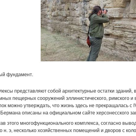
ый фундамент.
лексы представляют собой архитектурные остатки зданий, 
мных пещерных сооружений эллинистического, римского и в
ок можно утверждать, что жизнь здесь не прекращалась с IV в.
 Бермана описаны на официальном сайте херсонесского за
тав этого многофункционального комплекса, согласно выво
 до н. э, несколько хозяйственных помещений и дворов с ко