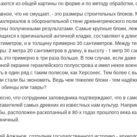
аются из общей картины по форме и по методу обработки, 
авное, что не смущает, - это размеры строительных блоков
материалов в оборонительной стене древнегреческого полис
ены полученными результатами. Самые крупные блоки, леж
ящихся к оригинальной античной кладке, составляют в длину
нтиметров, и в толщину примерно 30 сантиметров. Между т
ры: 2 метра 20 сантиметров в длину, в высоту - 1 метр 30 са
ть это примерно в три раза больше. В том случае, если даже
чной окраине гераклейского полуострова и имел некое военн
ть в один ряд с таким полисом, как Херсонес. Тем более с 
ли стали бы экономить. Ведь чем тяжелее блоки - тем надёж
- обинцы или тавры?
есно, что сотрудники заповедника подтверждают, что в са
тавителей самых древних из известных нам культур. Наприм
бы, расположен раскопанный в 80-х годах прошлого века ка
иничный.
ей Аржанов, сотрудник государственного историко - археол