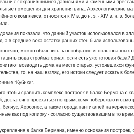
ельни с сохранившимися давильнями и каменными прессами
льные помещения для хранения вина. Археологические мат
ённого комплекса, относятся к IV в. до н. э. - XIV в. н. э. 
или.
дования показали, что данный участок использовался в элл
д, а в средние века остатки ранних стен были использованы
 конечно, можно объяснить разнообразие использованных п
 тащить сюда стройматериал, если есть уже готовая база? 
очитают возводить дома на месте старых, устоявшихся фун
тельства, то, на наш взгляд, его истоки следует искать в б
онные "Кубики".
ого чтобы сравнить комплекс построек в балке Бермана с к
й, достаточно проехаться по крымскому побережью и осмотре
, беляус, Херсонес, а также города пантикапей на керченск
нные как под копирку - согласно существовавшим в то вре
 укрепления в балке Бермана, именно основания построек, 