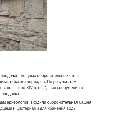
виноделен, мощных оборонительных стен,
изантийского периодов. По результатам
 до н. э. по XIV в. н. э", - так сооружения в
поведника.
дам археологов, входили оборонительная башня
лодцами и цистернами для хранения воды,