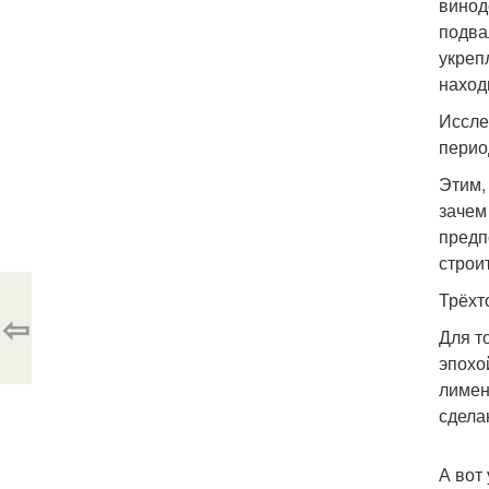
винод
подва
укрепл
наход
Иссле
перио
Этим,
зачем
предп
строи
Трёхт
⇦
Для т
эпохо
лимен
сдела
А вот