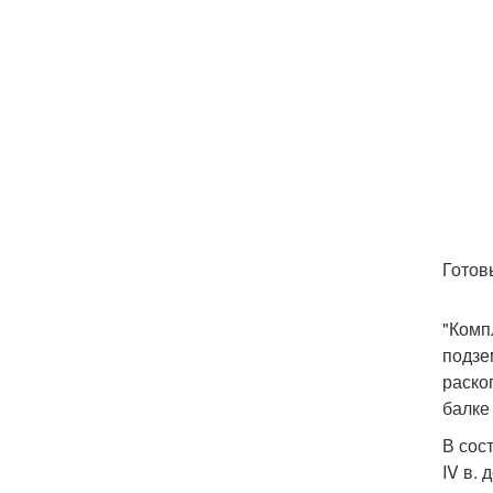
Готов
"Комп
подзе
раскоп
балке
В сос
IV в.