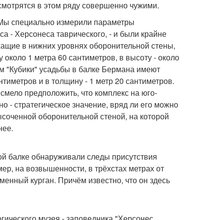
смотрятся в этом ряду совершенно чужими.
. Мы специально измерили параметры
а - Херсонеса таврического, - и были крайне
ащие в нижних уровнях оборонительной стены,
 около 1 метра 60 сантиметров, в высоту - около
ем "Кубики" усадьбы в балке Бермана имеют
нтиметров и в толщину - 1 метр 20 сантиметров.
 смело предположить, что комплекс на юго-
о - стратегическое значение, вряд ли его можно
высоченной оборонительной стеной, на которой
нее.
мой балке обнаруживали следы присутствия
ер, на возвышенности, в трёхстах метрах от
менный курган. Причём известно, что он здесь
огического музея - заповедника "Херсонес