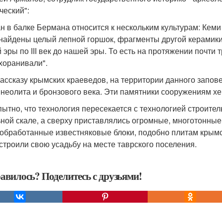
ческий":
ан в балке Бермана относится к нескольким культурам: Кеми 
найдены целый лепной горшок, фрагменты другой керамики, 
 эры по III век до нашей эры. То есть на протяжении почти 
хоранивали".
рассказу крымских краеведов, на территории данного запов
 неолита и бронзового века. Эти памятники сооружениям х
ытно, что технология пересекается с технологией строите
ьной скале, а сверху приставлялись огромные, многотонны
 обработанные известняковые блоки, подобно плитам крымск
 строили свою усадьбу на месте таврского поселения.
авилось? Поделитесь с друзьями!