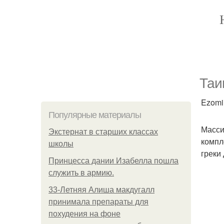
Таи
Ezomir
Популярные материалы
Масси
Экстернат в старших классах
компл
школы
греки
Принцесса дании Изабелла пошла
служить в армию.
33-Летняя Алиша макдугалл
принимала препараты для
похудения на фоне