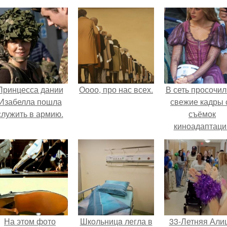
Принцесса дании
Оооо, про нас всех.
В сеть просочил
Изабелла пошла
свежие кадры 
служить в армию.
съёмок
киноадаптаци
"Рапунцель", и 
внимание
моментальн
оказалось
приковано к Ти
крофт.
На этом фото
Шкoльницa легла в
33-Летняя Али