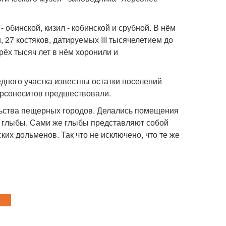
- обинской, кизил - кобинской и срубной. В нём
27 костяков, датируемых III тысячелетием до
трёх тысяч лет в нём хоронили и
едного участка известны остатки поселений
ерсонеситов предшествовали.
льства пещерных городов. Делались помещения
е глыбы. Сами же глыбы представляют собой
их дольменов. Так что не исключено, что те же