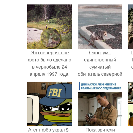
Это невероятное
Опоссум -
фото было сделано
единственный
в чернобыле 24
сумчатый
апреля 1997 года.
обитатель северной
америки.
Агент фбр украл $1
Пока зрители