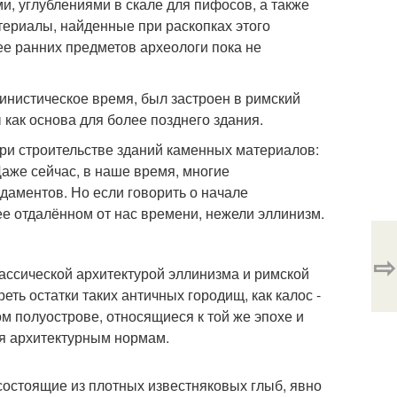
, углублениями в скале для пифосов, а также
ериалы, найденные при раскопках этого
более ранних предметов археологи пока не
инистическое время, был застроен в римский
 как основа для более позднего здания.
ри строительстве зданий каменных материалов:
Даже сейчас, в наше время, многие
даментов. Но если говорить о начале
олее отдалённом от нас времени, нежели эллинизм.
⇨
лассической архитектурой эллинизма и римской
ть остатки таких античных городищ, как калос -
ом полуострове, относящиеся к той же эпохе и
мя архитектурным нормам.
состоящие из плотных известняковых глыб, явно