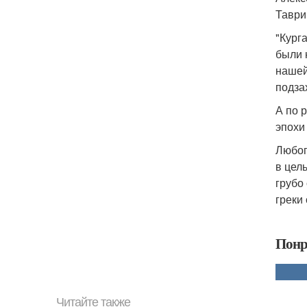
Таври
"Кург
были 
нашей
подза
А по 
эпохи
Любоп
в цел
грубо
греки
Понр
Читайте также