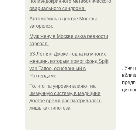
полиэндокринного метаболического
овариального синдрома.
Автомобиль в центре Москвы
загорелся.
Mуж жену в Москве из-за ревности
зарезал.
53-Летняя Джоке - одна из многих
женщин, которым помог фонд Spijt
. Учи
van Tattoo, основанный в
вблиз
Роттердаме.
предп
То, что татуировки влияют на
цикло
иммунную систему, в медицине
долгое время рассматривалось
лишь как гипотеза.