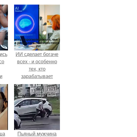
ись
ИИ сделает богаче
со
всех - и особенно
тех, кто
и
зарабатывает
всё
меньше всего.
о
ган
ша
Пьяный мужчина