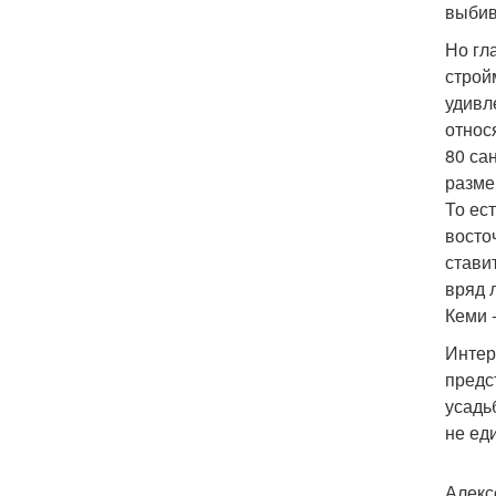
выбив
Но гл
строй
удивл
относ
80 са
разме
То ес
восто
стави
вряд 
Кеми 
Интер
предс
усадь
не ед
Алекс