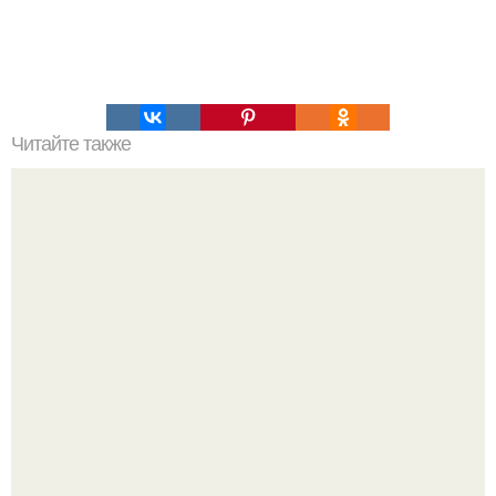
Читайте также
В РОССИИ работают над космическим сдувателем
мусора.