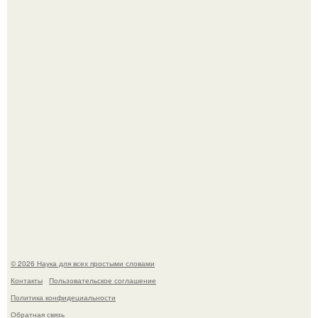
Высокая, стройная, с фарфоровой кожей и тонкими
аристократичными чертами, эль выглядит так, будто
сошла с полотна художника.
В участника сво ударила молния, когда он был на
лошади.
© 2026 Наука для всех простыми словами
Контакты
Пользовательское соглашение
Политика конфидециальности
Обратная связь