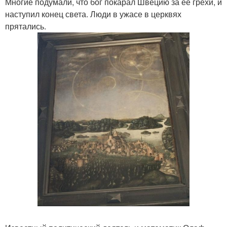
Многие подумали, что бог покарал Швецию за ее грехи, и
наступил конец света. Люди в ужасе в церквях
прятались.