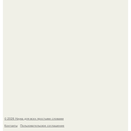
Астрофизики наконец размер крупнейшей из известных
галактик измерили.
Ученые "Гормон Мотивации нашли".
© 2026 Наука для всех простыми словами
Контакты
Пользовательское соглашение