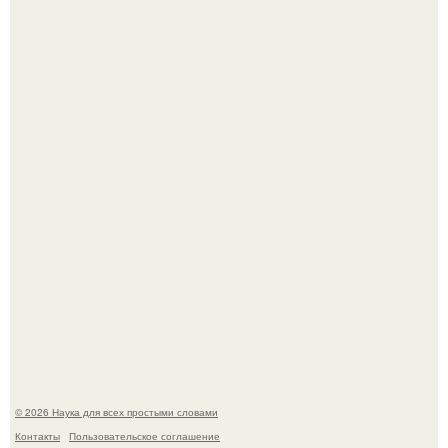
Пока зрители восхищались эффектной картинкой,
создатели фильма фактически построили одну из самых
точных визуальных моделей чёрной дыры.
Шкoльницa легла в больницу с кишечной инфекцией, а
выписалась с вич и гепатитом с.
© 2026 Наука для всех простыми словами
Контакты
Пользовательское соглашение