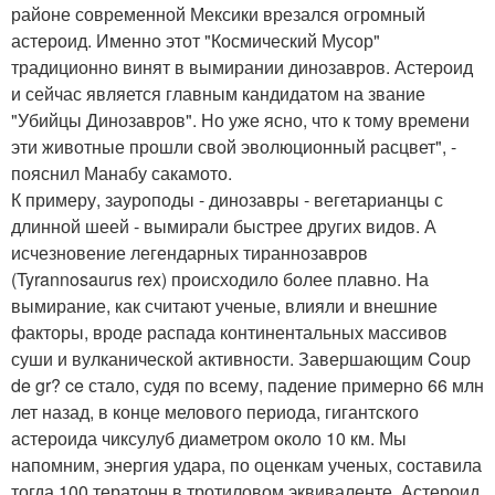
районе современной Мексики врезался огромный
астероид. Именно этот "Космический Мусор"
традиционно винят в вымирании динозавров. Астероид
и сейчас является главным кандидатом на звание
"Убийцы Динозавров". Но уже ясно, что к тому времени
эти животные прошли свой эволюционный расцвет", -
пояснил Манабу сакамото.
К примеру, зауроподы - динозавры - вегетарианцы с
длинной шеей - вымирали быстрее других видов. А
исчезновение легендарных тираннозавров
(Tyrannosaurus rex) происходило более плавно. На
вымирание, как считают ученые, влияли и внешние
факторы, вроде распада континентальных массивов
суши и вулканической активности. Завершающим Coup
de gr? ce стало, судя по всему, падение примерно 66 млн
лет назад, в конце мелового периода, гигантского
астероида чиксулуб диаметром около 10 км. Мы
напомним, энергия удара, по оценкам ученых, составила
тогда 100 тератонн в тротиловом эквиваленте. Астероид