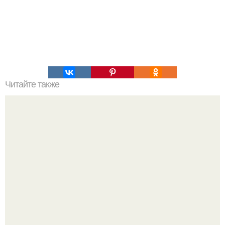
Читайте также
Наука Что это простыми словами. Что такое
антиматерия?