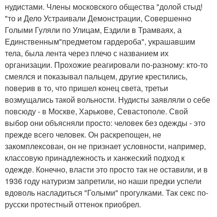
нудистами. Члены московского общества "долой стыд!
"то и Дело Устраивали Демонстрации, Совершенно
Голыми Гуляли по Улицам, Ездили в Трамваях, а
Единственным"предметом гардероба", украшавшим
тела, была лента через плечо с названием их
организации. Прохожие реагировали по-разному: кто-то
смеялся и показывал пальцем, другие крестились,
поверив в то, что пришел конец света, третьи
возмущались такой вольности. Нудисты заявляли о себе
повсюду - в Москве, Харькове, Севастополе. Свой
выбор они объясняли просто: человек без одежды - это
прежде всего человек. Он раскрепощен, не
закомплексован, он не признает условности, например,
классовую принадлежность и ханжеский подход к
одежде. Конечно, власти это просто так не оставили, и в
1936 году натуризм запретили, но наши предки успели
вдоволь насладиться "Голыми" прогулками. Так секс по-
русски протестный оттенок приобрел.