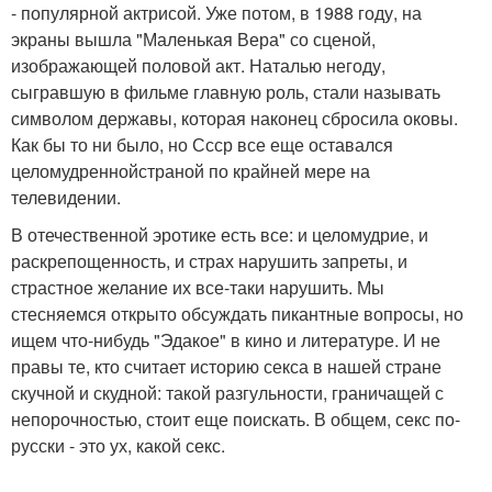
- популярной актрисой. Уже потом, в 1988 году, на
экраны вышла "Маленькая Вера" со сценой,
изображающей половой акт. Наталью негоду,
сыгравшую в фильме главную роль, стали называть
символом державы, которая наконец сбросила оковы.
Как бы то ни было, но Ссср все еще оставался
целомудреннойстраной по крайней мере на
телевидении.
В отечественной эротике есть все: и целомудрие, и
раскрепощенность, и страх нарушить запреты, и
страстное желание их все-таки нарушить. Мы
стесняемся открыто обсуждать пикантные вопросы, но
ищем что-нибудь "Эдакое" в кино и литературе. И не
правы те, кто считает историю секса в нашей стране
скучной и скудной: такой разгульности, граничащей с
непорочностью, стоит еще поискать. В общем, секс по-
русски - это ух, какой секс.