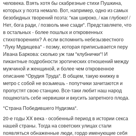
человека. Взять хотя бы скабрезные стихи Пушкина,
которых у поэта немало. Вот, например, одно из самых
безобидных творений поэта: "как широко, / как глубоко! /
Нет, бога ради, / позволь мне сзади". Представляете, что
в остальных - более пошлых и откровенных
стихотворениях? А если вспомнить небезызвестного
"Луку Мудищева" - поэму, которая приписывается перу
Ивана Баркова: сколько уж там "клубнички"! И
пикантные подробности эротических отношений между
мужчиной и женщиной, и более чем откровенное
описание "Орудия Труда". В общем, такую книжку в
метро с собой не возьмешь - попутчики зачитаются и
пропустят свою станцию. Все-таки любит наш народ
пощекотать себе нервишки и вкусить запретного плода.
"Страна Победившего Нудизма".
20-е годы XX века - особенный период в истории секса
нашей страны. Тогда на советских улицах стали
появляться обнаженные люди, гордо именующие себя