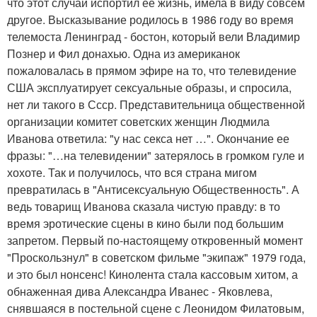
что этот случай испортил ее жизнь, имела в виду совсем
другое. Высказывание родилось в 1986 году во время
телемоста Ленинград - бостон, который вели Владимир
Познер и Фил донахью. Одна из американок
пожаловалась в прямом эфире на то, что телевидение
США эксплуатирует сексуальные образы, и спросила,
нет ли такого в Ссср. Представительница общественной
организации комитет советских женщин Людмила
Иванова ответила: "у нас секса нет …". Окончание ее
фразы: "…на телевидении" затерялось в громком гуле и
хохоте. Так и получилось, что вся страна мигом
превратилась в "Антисексуальную Общественность". А
ведь товарищ Иванова сказала чистую правду: в то
время эротические сцены в кино были под большим
запретом. Первый по-настоящему откровенный момент
"Проскользнул" в советском фильме "экипаж" 1979 года,
и это был нонсенс! Кинолента стала кассовым хитом, а
обнаженная дива Александра Иванес - Яковлева,
снявшаяся в постельной сцене с Леонидом Филатовым,