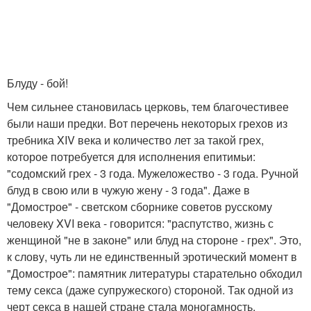
Блуду - бой!
Чем сильнее становилась церковь, тем благочестивее
были наши предки. Вот перечень некоторых грехов из
требника XIV века и количество лет за такой грех,
которое потребуется для исполнения епитимьи:
"содомский грех - 3 года. Мужеложество - 3 года. Ручной
блуд в свою или в чужую жену - 3 года". Даже в
"Домострое" - светском сборнике советов русскому
человеку XVI века - говорится: "распутство, жизнь с
женщиной "не в законе" или блуд на стороне - грех". Это,
к слову, чуть ли не единственный эротический момент в
"Домострое": памятник литературы старательно обходил
тему секса (даже супружеского) стороной. Так одной из
черт секса в нашей стране стала моногамность.