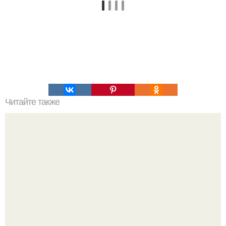
Читайте также
Мифические птицы. В мифологии разных стран большое
место занимают образы птиц.