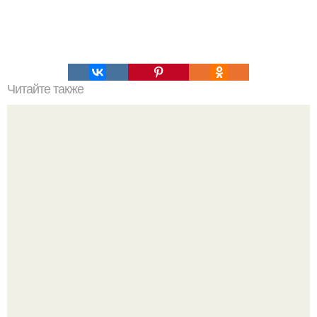
Читайте также
В пермском крае обнаружены артефакты древнейшей
цивилизации.